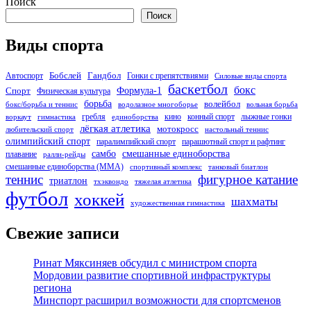
Поиск
Поиск
Виды спорта
Бобслей
Гандбол
Автоспорт
Гонки с препятствиями
Силовые виды спорта
баскетбол
бокс
Формула-1
Спорт
Физическая культура
борьба
волейбол
бокс/борьба и теннис
водолазное многоборье
вольная борьба
гребля
кино
конный спорт
лыжные гонки
воркаут
гимнастика
единоборства
лёгкая атлетика
мотокросс
любительский спорт
настольный теннис
олимпийский спорт
паралимпийский спорт
парашютный спорт и рафтинг
самбо
смешанные единоборства
плавание
ралли-рейды
смешанные единоборства (ММА)
спортивный комплекс
танковый биатлон
теннис
фигурное катание
триатлон
тхэквондо
тяжелая атлетика
футбол
хоккей
шахматы
художественная гимнастика
Свежие записи
Ринат Мяксиняев обсудил с министром спорта
Мордовии развитие спортивной инфраструктуры
региона
Минспорт расширил возможности для спортсменов