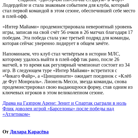
Лодердейле и стала знаковым событием для клуба, который
стал первой командой в этом сезоне, обеспечившей себе место
в плей-офф.
«Интер Майами» продемонстрировала невероятный уровень
игры, записав на свой счёт 56 очков в 26 матчах благодаря 17
победам. Эта победа стала уже третьей подряд для команды,
которая сейчас уверенно лидирует в общем зачёте.
Напоминаем, что клуб стал четвёртым в истории МЛС,
которому удалось выйти в плей-офф так рано, после 26
матчей, в то время как регулярный чемпионат состоит из 34
игр. В следующем туре «Интер Майами» встретится с
«Чикаго Файр», а «Цинциннати» ожидает поединок с «Клёб
де Фут Монреаль». Лионель Месси, звезда команды, снова
продемонстрировал свою выдающуюся форму, став одним из
ключевых игроков в этом великолепном сезоне.
Навигация
Драма на Газпром Арене: Зенит и Спартак сыграли в ноль
Флик доволен игрой «Барселоны» после победы над
по
«Атлетиком»
записям
От
Дилара Карасёва