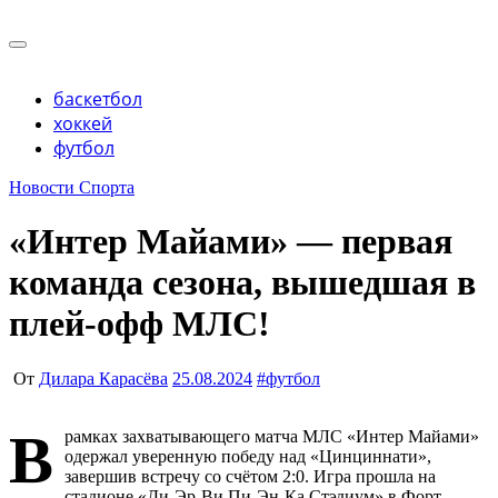
Перейти
к
Учредитель ООО "Клуб регионов", ИНН 6685155934
содержимому
Генеральный директор: Чернокоз Ольга Валерьевна
info@gosrf.ru +7 (495) 920-51-49
Учредитель ООО "Клуб регионов", ИНН 6685155934
баскетбол
Генеральный директор: Чернокоз Ольга Валерьевна
хоккей
info@gosrf.ru +7 (495) 920-51-49
футбол
Новости Спорта
«Интер Майами» — первая
команда сезона, вышедшая в
плей-офф МЛС!
От
Дилара Карасёва
25.08.2024
#
футбол
В
рамках захватывающего матча МЛС «Интер Майами»
одержал уверенную победу над «Цинциннати»,
завершив встречу со счётом 2:0. Игра прошла на
стадионе «Ди-Эр-Ви Пи-Эн-Ка Стэдиум» в Форт-