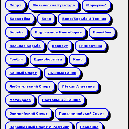
Спорт
Физическая Культура
Формула-1
Баскетбол
Бокс
Бокс/борьба И Теннис
Борьба
Водолазное Многоборье
Волейбол
Вольная Борьба
Воркаут
Гимнастика
Гребля
Единоборства
Кино
Конный Спорт
Лыжные Гонки
Любительский Спорт
Лёгкая Атлетика
Мотокросс
Настольный Теннис
Олимпийский Спорт
Паралимпийский Спорт
Парашютный Спорт И Рафтинг
Плавание