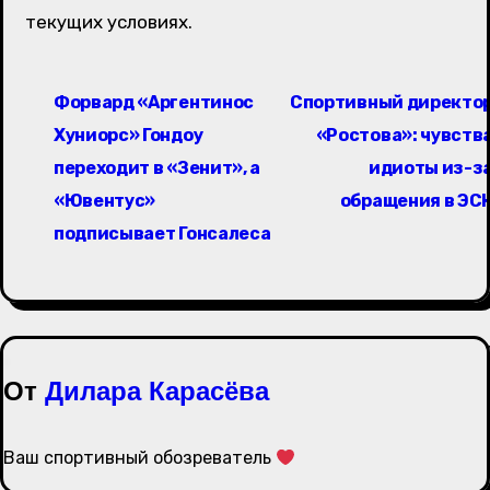
текущих условиях.
Н
Форвард «Аргентинос
Спортивный директо
а
Хуниорс» Гондоу
«Ростова»: чувств
в
переходит в «Зенит», а
идиоты из-з
«Ювентус»
обращения в ЭС
и
подписывает Гонсалеса
г
а
ц
и
От
Дилара Карасёва
я
Ваш спортивный обозреватель
п