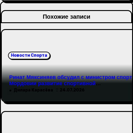
о
Похожие записи
з
а
п
Новости Спорта
и
с
Ринат Мяксиняев обсудил с министром спорт
я
Мордовии развитие спортивной
инфраструктуры региона
Дилара Карасёва
24.07.2026
м