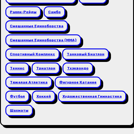
Ралли-Рейды
Самбо
Смешанные Единоборства
Смешанные Единоборства (ММА)
Спортивный Комплекс
Танковый Биатлон
Теннис
Триатлон
Тхэквондо
Тяжелая Атлетика
Фигурное Катание
Футбол
Хоккей
Художественная Гимнастика
Шахматы