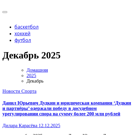
Перейти
к
Учредитель ООО "Клуб регионов", ИНН 6685155934
содержимому
Генеральный директор: Чернокоз Ольга Валерьевна
info@gosrf.ru +7 (495) 920-51-49
Учредитель ООО "Клуб регионов", ИНН 6685155934
баскетбол
Генеральный директор: Чернокоз Ольга Валерьевна
хоккей
info@gosrf.ru +7 (495) 920-51-49
футбол
Декабрь 2025
Домашняя
2025
Декабрь
Новости Спорта
Данил Юрьевич Дудкин и юридическая компания ‘Дудкин
и партнёры’ одержали победу в досудебном
урегулировании спора на сумму более 200 млн рублей
Дилара Карасёва
12.12.2025