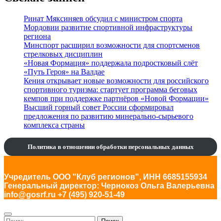
Ринат Мяксиняев обсудил с министром спорта
Мордовии развитие спортивной инфраструктуры
региона
Минспорт расширил возможности для спортсменов
стрелковых дисциплин
«Новая Формация» поддержала подростковый слёт
«Путь Героя» на Валдае
Кения открывает новые возможности для российского
спортивного туризма: стартует программа беговых
кемпов при поддержке партнёров «Новой Формации»
Высший горный совет России сформировал
предложения по развитию минерально-сырьевого
комплекса страны
Политика в отношении обработки персональных данных
Учредитель ООО "Клуб регионов", ИНН 6685155934
Генеральный директор: Чернокоз Ольга Валерьевна
info@gosrf.ru +7 (495) 920-51-49
Найти: