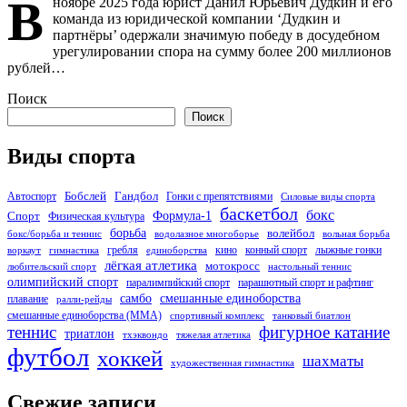
В
ноябре 2025 года юрист Данил Юрьевич Дудкин и его
команда из юридической компании ‘Дудкин и
партнёры’ одержали значимую победу в досудебном
урегулировании спора на сумму более 200 миллионов
рублей…
Поиск
Поиск
Виды спорта
Бобслей
Гандбол
Автоспорт
Гонки с препятствиями
Силовые виды спорта
баскетбол
бокс
Формула-1
Спорт
Физическая культура
борьба
волейбол
бокс/борьба и теннис
водолазное многоборье
вольная борьба
гребля
кино
конный спорт
лыжные гонки
воркаут
гимнастика
единоборства
лёгкая атлетика
мотокросс
любительский спорт
настольный теннис
олимпийский спорт
паралимпийский спорт
парашютный спорт и рафтинг
самбо
смешанные единоборства
плавание
ралли-рейды
смешанные единоборства (ММА)
спортивный комплекс
танковый биатлон
теннис
фигурное катание
триатлон
тхэквондо
тяжелая атлетика
футбол
хоккей
шахматы
художественная гимнастика
Свежие записи