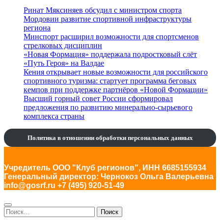
Ринат Мяксиняев обсудил с министром спорта
Мордовии развитие спортивной инфраструктуры
региона
Минспорт расширил возможности для спортсменов
стрелковых дисциплин
«Новая Формация» поддержала подростковый слёт
«Путь Героя» на Валдае
Кения открывает новые возможности для российского
спортивного туризма: стартует программа беговых
кемпов при поддержке партнёров «Новой Формации»
Высший горный совет России сформировал
предложения по развитию минерально-сырьевого
комплекса страны
Политика в отношении обработки персональных данных
Учредитель ООО "Клуб регионов", ИНН 6685155934
Генеральный директор: Чернокоз Ольга Валерьевна
info@gosrf.ru +7 (495) 920-51-49
Найти: