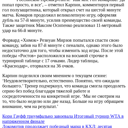
попал просто, и все’, – отметил Карпин, комментируя первый
гол полузащитника, который открыл счет на шестой минуте
матча. Комаров продолжил великолепную игру, оформляя
дубль на 57-й минуте, усилив преимущество своей команды.
Также защитник Максим Осипенко реализовал 11-метровый
удар на 66-й минуте.
Форвард «Химок» Резиуан Мирзов попытался спасти свою
команду, забив на 87-й минуте с пенальти, однако этого было
недостаточно для того, чтобы изменить ход игры. После этой
победы «Ростов» расположился на восьмой строчке в
турнирной таблице с 17 очками. Лидер таблицы,
«Краснодар», оторвался на 36 очков.
Карпин поделился своим мнением о текущем сезоне:
‘Неудовлетворительно, естественно. Понятно, что ожидали
большего.’ Тренер подчеркнул, что команда смогла преодолеть
серию без побед благодаря тяжелой работе и
сосредоточенности на конкретной игре. ‘Мы не смотрим на
то, что было неделю или две назад. Больше на игру обращаем
внимание, чем на результат.’
Навигация
Кори Гауфф триумфально завоевала Итоговый турнир WTA в
напряженном финале
по
Локомотив продолжает победный марш в КХЛ: десятая