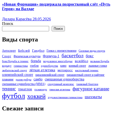
«Новая Формация» поддержала подростковый слёт «Путь
Героя» на Валдае
Дилара Карасёва
28.05.2026
Поиск
Поиск
Виды спорта
Бобслей
Гандбол
Автоспорт
Гонки с препятствиями
Силовые виды спорта
баскетбол
бокс
Формула-1
Спорт
Физическая культура
борьба
волейбол
бокс/борьба и теннис
водолазное многоборье
вольная борьба
гребля
кино
конный спорт
лыжные гонки
воркаут
гимнастика
единоборства
лёгкая атлетика
мотокросс
любительский спорт
настольный теннис
олимпийский спорт
паралимпийский спорт
парашютный спорт и рафтинг
самбо
смешанные единоборства
плавание
ралли-рейды
смешанные единоборства (ММА)
спортивный комплекс
танковый биатлон
теннис
фигурное катание
триатлон
тхэквондо
тяжелая атлетика
футбол
хоккей
шахматы
художественная гимнастика
Свежие записи