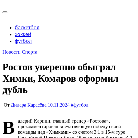
Перейти
к
Учредитель ООО "Клуб регионов", ИНН 6685155934
содержимому
Генеральный директор: Чернокоз Ольга Валерьевна
info@gosrf.ru +7 (495) 920-51-49
Учредитель ООО "Клуб регионов", ИНН 6685155934
баскетбол
Генеральный директор: Чернокоз Ольга Валерьевна
хоккей
info@gosrf.ru +7 (495) 920-51-49
футбол
Новости Спорта
Ростов уверенно обыграл
Химки, Комаров оформил
дубль
От
Дилара Карасёва
10.11.2024
#
футбол
В
алерий Карпин, главный тренер «Ростова»,
прокомментировал впечатляющую победу своей
команды над «Химками» со счетом 3:1 в 15-м туре
Российской Премьер-Лиги. ‘Как мне гол Комарова? Да