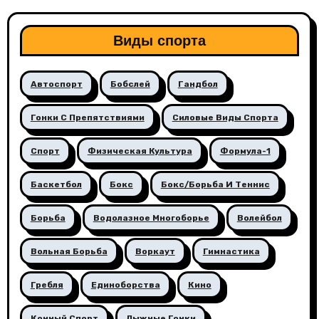
Виды спорта
Автоспорт
Бобслей
Гандбол
Гонки С Препятствиями
Силовые Виды Спорта
Спорт
Физическая Культура
Формула-1
Баскетбол
Бокс
Бокс/борьба И Теннис
Борьба
Водолазное Многоборье
Волейбол
Вольная Борьба
Воркаут
Гимнастика
Гребля
Единоборства
Кино
Конный Спорт
Лыжные Гонки