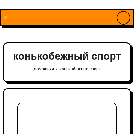
Перейти
к
содержимому
конькобежный спорт
Домашняя
конькобежный спорт