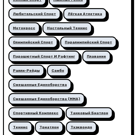
Любительский Спорт
Лёгкая Атлетика
Мотокросс
Настольный Теннис
Олимпийский Спорт
Паралимпийский Спорт
Парашютный Спорт И Рафтинг
Плавание
Ралли-Рейды
Самбо
Смешанные Единоборства
Смешанные Единоборства (ММА)
Спортивный Комплекс
Танковый Биатлон
Теннис
Триатлон
Тхэквондо