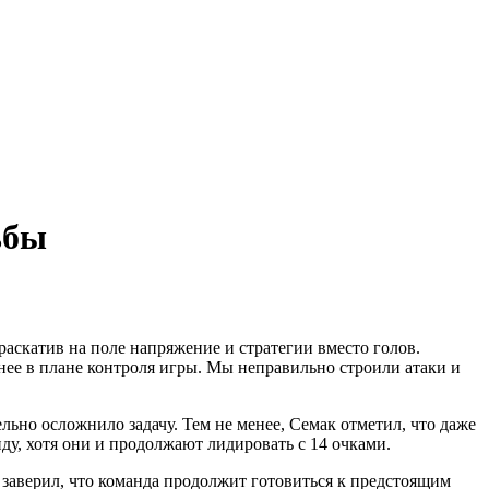
rf.ru +7 (495) 920-51-49
rf.ru +7 (495) 920-51-49
ьбы
аскатив на поле напряжение и стратегии вместо голов.
нее в плане контроля игры. Мы неправильно строили атаки и
льно осложнило задачу. Тем не менее, Семак отметил, что даже
ду, хотя они и продолжают лидировать с 14 очками.
 заверил, что команда продолжит готовиться к предстоящим