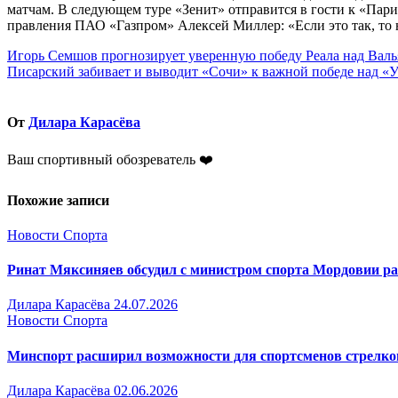
матчам. В следующем туре «Зенит» отправится в гости к «Пар
правления ПАО «Газпром» Алексей Миллер: «Если это так, то 
Навигация
Игорь Семшов прогнозирует уверенную победу Реала над Вал
Писарский забивает и выводит «Сочи» к важной победе над «
по
записям
От
Дилара Карасёва
Ваш спортивный обозреватель ❤️
Похожие записи
Новости Спорта
Ринат Мяксиняев обсудил с министром спорта Мордовии р
Дилара Карасёва
24.07.2026
Новости Спорта
Минспорт расширил возможности для спортсменов стрелк
Дилара Карасёва
02.06.2026