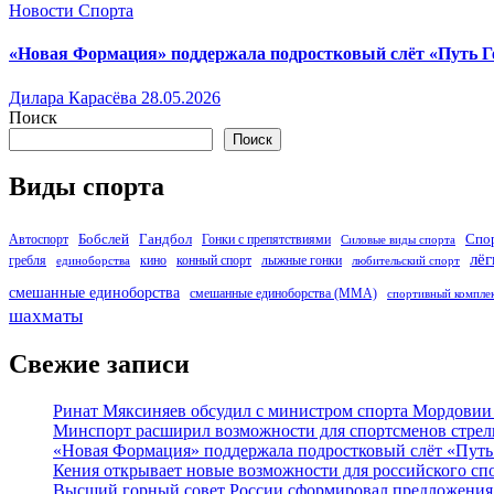
Новости Спорта
«Новая Формация» поддержала подростковый слёт «Путь Г
Дилара Карасёва
28.05.2026
Поиск
Поиск
Виды спорта
Бобслей
Гандбол
Спо
Автоспорт
Гонки с препятствиями
Силовые виды спорта
лёг
гребля
кино
конный спорт
лыжные гонки
единоборства
любительский спорт
смешанные единоборства
смешанные единоборства (ММА)
спортивный компле
шахматы
Свежие записи
Ринат Мяксиняев обсудил с министром спорта Мордовии
Минспорт расширил возможности для спортсменов стре
«Новая Формация» поддержала подростковый слёт «Путь 
Кения открывает новые возможности для российского сп
Высший горный совет России сформировал предложения 