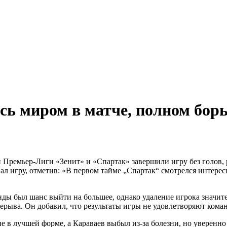
ральный директор: Чернокоз Ольга Валерьевна info@gos
ральный директор: Чернокоз Ольга Валерьевна info@gos
сь миром в матче, полном бор
Премьер-Лиги «Зенит» и «Спартак» завершили игру без голов, р
л игру, отметив: «В первом тайме „Спартак“ смотрелся интерес
нды был шанс выйти на большее, однако удаление игрока значите
ерыва. Он добавил, что результаты игры не удовлетворяют коман
е в лучшей форме, а Караваев выбыл из-за болезни, но уверенно