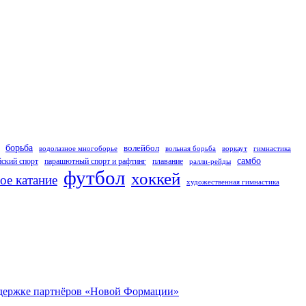
борьба
волейбол
водолазное многоборье
вольная борьба
воркаут
гимнастика
самбо
ский спорт
парашютный спорт и рафтинг
плавание
ралли-рейды
футбол
хоккей
ое катание
художественная гимнастика
оддержке партнёров «Новой Формации»