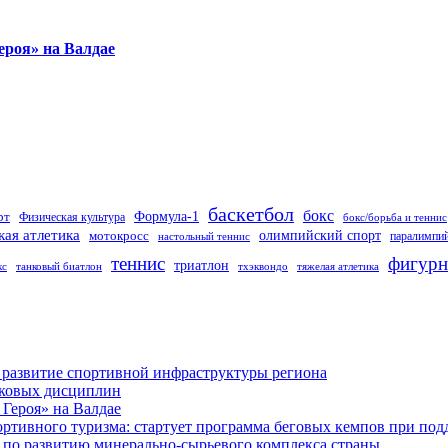
ероя» на Валдае
баскетбол
бокс
Формула-1
рт
Физическая культура
бокс/борьба и теннис
кая атлетика
олимпийский спорт
мотокросс
паралимпий
настольный теннис
теннис
фигурн
триатлон
кс
танковый биатлон
тхэквондо
тяжелая атлетика
 развитие спортивной инфраструктуры региона
лковых дисциплин
Героя» на Валдае
ортивного туризма: стартует программа беговых кемпов при п
по развитию минерально-сырьевого комплекса страны