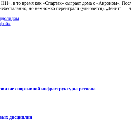
и НН», в то время как «Спартак» сыграет дома с «Акроном». По
небесталанно, но немножко переиграли (улыбается). „Зенит“ — 
ьядолидом
Уфой»
азвитие спортивной инфраструктуры региона
овых дисциплин