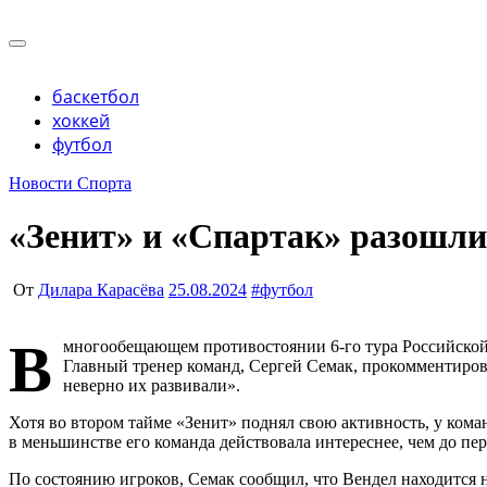
Перейти
к
Учредитель ООО "Клуб регионов", ИНН 6685155934 Гене
содержимому
Учредитель ООО "Клуб регионов", ИНН 6685155934 Гене
баскетбол
хоккей
футбол
Новости Спорта
«Зенит» и «Спартак» разошли
От
Дилара Карасёва
25.08.2024
#
футбол
В
многообещающем противостоянии 6-го тура Российской 
Главный тренер команд, Сергей Семак, прокомментирова
неверно их развивали».
Хотя во втором тайме «Зенит» поднял свою активность, у кома
в меньшинстве его команда действовала интереснее, чем до пер
По состоянию игроков, Семак сообщил, что Вендел находится н