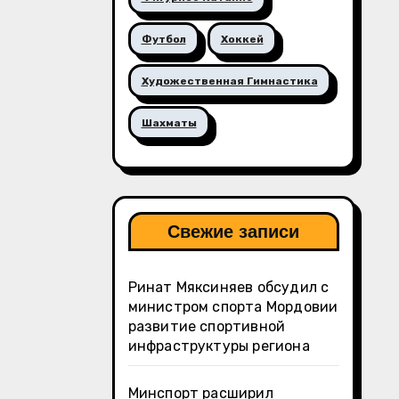
Футбол
Хоккей
Художественная Гимнастика
Шахматы
Свежие записи
Ринат Мяксиняев обсудил с
министром спорта Мордовии
развитие спортивной
инфраструктуры региона
Минспорт расширил