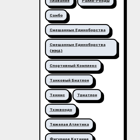
Плавание
Ралли-Рейды
Самбо
Смешанные Единоборства
Смешанные Единоборства
(ММА)
Спортивный Комплекс
Танковый Биатлон
Теннис
Триатлон
Тхэквондо
Тяжелая Атлетика
Фигурное Катание