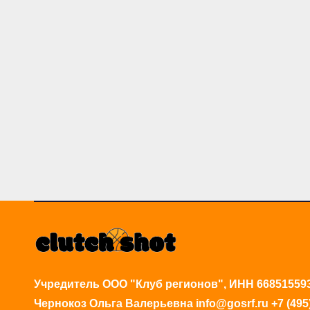
Учредитель ООО "Клуб регионов", ИНН 66851559
Чернокоз Ольга Валерьевна info@gosrf.ru +7 (495)