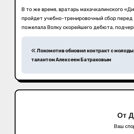
В то же время, вратарь махачкалинского «Д
пройдет учебно-тренировочный сбор перед 
пожелала Волку скорейшего дебюта, подчер
Н
Локомотив обновил контракт с молод
а
талантом Алексеем Батраковым
в
и
г
а
ц
От
Д
и
Ваш спо