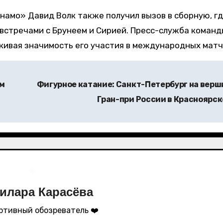
инамо» Давид Волк также получил вызов в сборную, г
встречами с Брунеем и Сирией. Пресс-служба команд
кивая значимость его участия в международных матч
ым
Фигурное катание: Санкт-Петербург на верш
Гран-при России в Красноярс
илара Карасёва
ртивный обозреватель ❤️