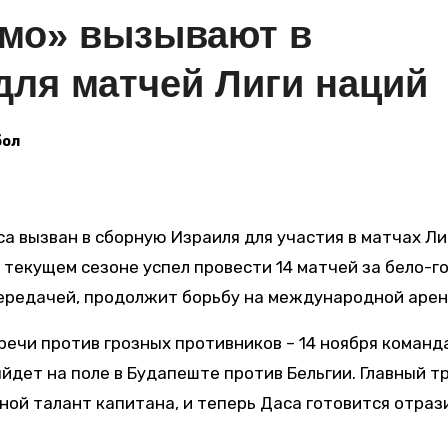
амо» вызывают в
для матчей Лиги наций
бол
а вызван в сборную Израиля для участия в матчах Ли
в текущем сезоне успел провести 14 матчей за бело-г
передачей, продолжит борьбу на международной арен
ечи против грозных противников – 14 ноября команд
ыйдет на поле в Будапеште против Бельгии. Главный т
ной талант капитана, и теперь Даса готовится отраз