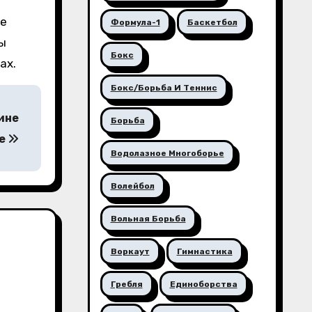
де
Формула-1
Баскетбол
ы
Бокс
ах.
Бокс/борьба И Теннис
ине
Борьба
ке
Водолазное Многоборье
Волейбол
Вольная Борьба
Воркаут
Гимнастика
Гребля
Единоборства