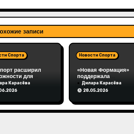
охожие записи
сти Спорта
Новости Спорта
порт расширил
«Новая Формация»
ожности для
поддержала
тсменов
подростковый слёт
ара Карасёва
Дилара Карасёва
лковых дисциплин
«Путь Героя» на Вал
06.2026
28.05.2026