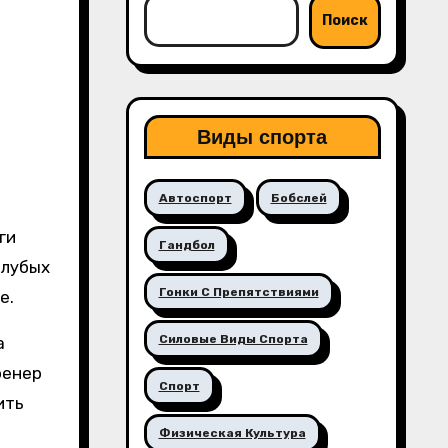
Поиск
Виды спорта
Автоспорт
Бобслей
ги
Гандбол
олубых
Гонки С Препятствиями
е.
Силовые Виды Спорта
а
ренер
Спорт
ить
Физическая Культура