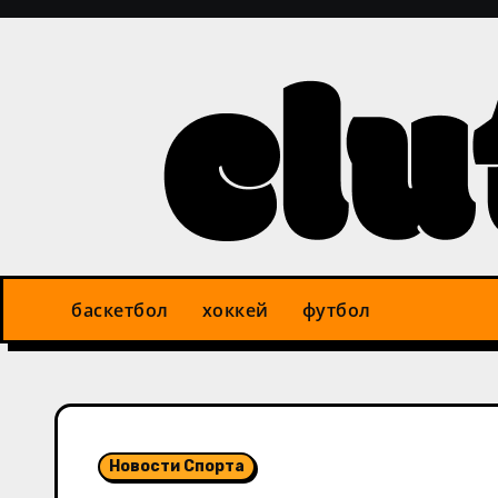
Перейти
к
содержимому
баскетбол
хоккей
футбол
Новости Спорта