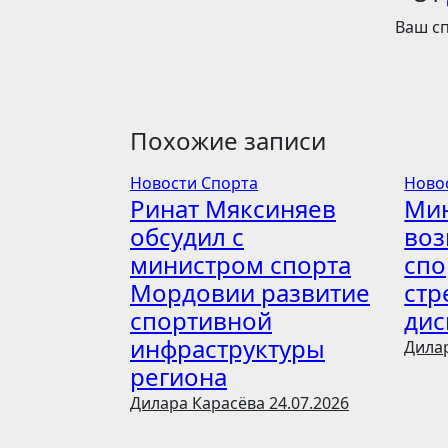
Ваш с
Похожие записи
Новости Спорта
Ново
Ринат Мяксиняев
Мин
обсудил с
воз
министром спорта
спо
Мордовии развитие
стр
спортивной
дис
инфраструктуры
Дила
региона
Дилара Карасёва
24.07.2026