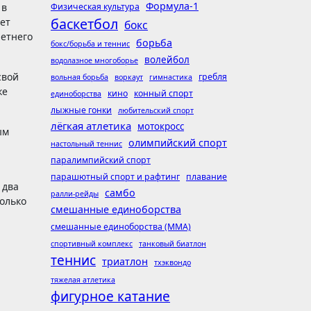
Формула-1
 в
Физическая культура
баскетбол
ет
бокс
летнего
борьба
бокс/борьба и теннис
волейбол
водолазное многоборье
свой
гребля
вольная борьба
воркаут
гимнастика
ке
кино
конный спорт
единоборства
лыжные гонки
любительский спорт
лёгкая атлетика
мотокросс
ым
олимпийский спорт
настольный теннис
паралимпийский спорт
парашютный спорт и рафтинг
плавание
 два
самбо
ралли-рейды
колько
смешанные единоборства
смешанные единоборства (ММА)
спортивный комплекс
танковый биатлон
теннис
триатлон
тхэквондо
тяжелая атлетика
фигурное катание