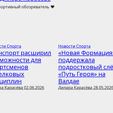
портивный обозреватель ❤️
сти Спорта
Новости Спорта
спорт расширил
«Новая Формация
можности для
поддержала
ртсменов
подростковый слё
елковых
«Путь Героя» на
циплин
Валдае
ра Карасёва
02.06.2026
Дилара Карасёва
28.05.202