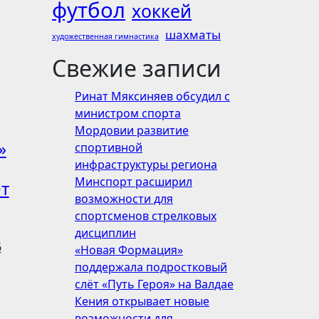
футбол
хоккей
шахматы
художественная гимнастика
Свежие записи
Ринат Мяксиняев обсудил с
министром спорта
Мордовии развитие
»
спортивной
инфраструктуры региона
Минспорт расширил
т
возможности для
спортсменов стрелковых
дисциплин
6
«Новая Формация»
поддержала подростковый
слёт «Путь Героя» на Валдае
Кения открывает новые
возможности для