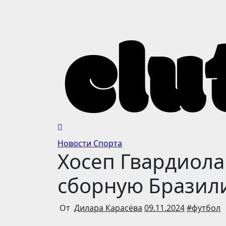
Перейти
к
содержимому
Новости Спорта
Хосеп Гвардиола
сборную Бразил
От
Дилара Карасёва
09.11.2024
#
футбол