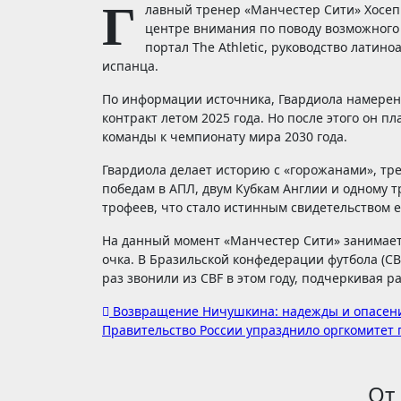
Г
лавный тренер «Манчестер Сити» Хосеп 
центре внимания по поводу возможного 
портал The Athletic, руководство латин
испанца.
По информации источника, Гвардиола намерен 
контракт летом 2025 года. Но после этого он п
команды к чемпионату мира 2030 года.
Гвардиола делает историю с «горожанами», тре
победам в АПЛ, двум Кубкам Англии и одному т
трофеев, что стало истинным свидетельством 
На данный момент «Манчестер Сити» занимает
очка. В Бразильской конфедерации футбола (C
раз звонили из CBF в этом году, подчеркивая р
Навигация
Возвращение Ничушкина: надежды и опасен
Правительство России упразднило оргкомитет
по
записям
От