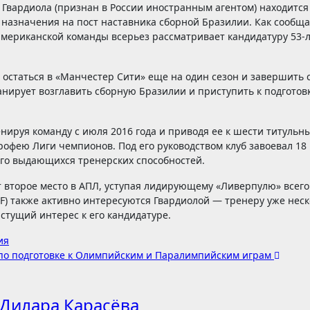
Гвардиола (признан в России иностранным агентом) находится
назначения на пост наставника сборной Бразилии. Как сообща
оамериканской команды всерьез рассматривает кандидатуру 53-
остаться в «Манчестер Сити» еще на один сезон и завершить 
ланирует возглавить сборную Бразилии и приступить к подготов
нируя команду с июля 2016 года и приводя ее к шести титульн
рофею Лиги чемпионов. Под его руководством клуб завоевал 18
его выдающихся тренерских способностей.
 второе место в АПЛ, уступая лидирующему «Ливерпулю» всего
BF) также активно интересуются Гвардиолой — тренеру уже нес
астущий интерес к его кандидатуре.
ия
 по подготовке к Олимпийским и Паралимпийским играм
Дилара Карасёва