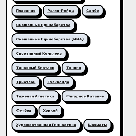
Плавание
Ралли-Рейды
Самбо
Смешанные Единоборства
Смешанные Единоборства (ММА)
Спортивный Комплекс
Танковый Биатлон
Теннис
Триатлон
Тхэквондо
Тяжелая Атлетика
Фигурное Катание
Футбол
Хоккей
Художественная Гимнастика
Шахматы