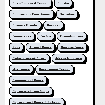
Бокс/борьба И Теннис
Борьба
Водолазное Многоборье
Волейбол
Вольная Борьба
Воркаут
Гимнастика
Гребля
Единоборства
Кино
Конный Спорт
Лыжные Гонки
Любительский Спорт
Лёгкая Атлетика
Мотокросс
Настольный Теннис
Олимпийский Спорт
Паралимпийский Спорт
Парашютный Спорт И Рафтинг