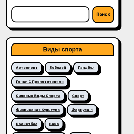
Поиск
Виды спорта
Автоспорт
Бобслей
Гандбол
Гонки С Препятствиями
Силовые Виды Спорта
Спорт
Физическая Культура
Формула-1
Баскетбол
Бокс