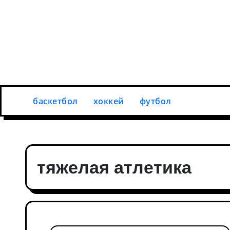
Перейти
к
содержимому
баскетбол
хоккей
футбол
тяжелая атлетика