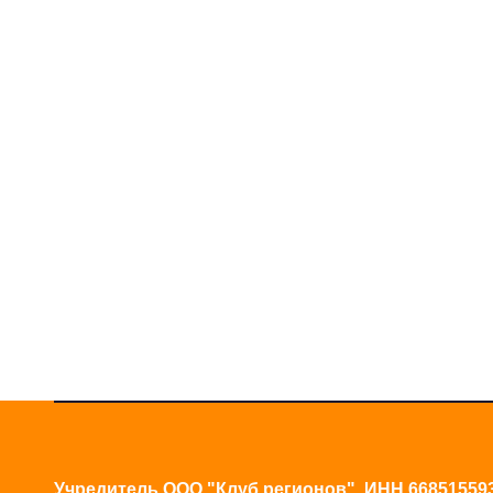
Учредитель ООО "Клуб регионов", ИНН 66851559