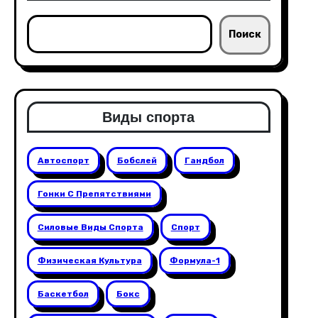
Поиск
Виды спорта
Автоспорт
Бобслей
Гандбол
Гонки С Препятствиями
Силовые Виды Спорта
Спорт
Физическая Культура
Формула-1
Баскетбол
Бокс