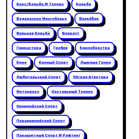
Бокс/борьба И Теннис
Борьба
Водолазное Многоборье
Волейбол
Вольная Борьба
Воркаут
Гимнастика
Гребля
Единоборства
Кино
Конный Спорт
Лыжные Гонки
Любительский Спорт
Лёгкая Атлетика
Мотокросс
Настольный Теннис
Олимпийский Спорт
Паралимпийский Спорт
Парашютный Спорт И Рафтинг