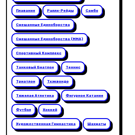
Плавание
Ралли-Рейды
Самбо
Смешанные Единоборства
Смешанные Единоборства (ММА)
Спортивный Комплекс
Танковый Биатлон
Теннис
Триатлон
Тхэквондо
Тяжелая Атлетика
Фигурное Катание
Футбол
Хоккей
Художественная Гимнастика
Шахматы