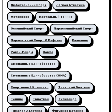
Любительский Спорт
Лёгкая Атлетика
Мотокросс
Настольный Теннис
Олимпийский Спорт
Паралимпийский Спорт
Парашютный Спорт И Рафтинг
Плавание
Ралли-Рейды
Самбо
Смешанные Единоборства
Смешанные Единоборства (ММА)
Спортивный Комплекс
Танковый Биатлон
Теннис
Триатлон
Тхэквондо
Тяжелая Атлетика
Фигурное Катание