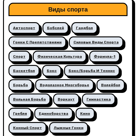
Виды спорта
Автоспорт
Бобслей
Гандбол
Гонки С Препятствиями
Силовые Виды Спорта
Спорт
Физическая Культура
Формула-1
Баскетбол
Бокс
Бокс/борьба И Теннис
Борьба
Водолазное Многоборье
Волейбол
Вольная Борьба
Воркаут
Гимнастика
Гребля
Единоборства
Кино
Конный Спорт
Лыжные Гонки