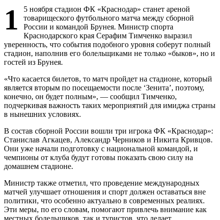
1
5 ноября стадион ФК «Краснодар» станет ареной
товарищеского футбольного матча между сборной
России и командой Брунея. Министр спорта
Краснодарского края Серафим Тимченко выразил
уверенность, что события подобного уровня соберут полный
стадион, наполнив его болельщиками не только «быков», но и
гостей из Брунея.
«Что касается билетов, то матч пройдет на стадионе, который
является вторым по посещаемости после ‘Зенита’, поэтому,
конечно, он будет полным», — сообщил Тимченко,
подчеркивая важность таких мероприятий для имиджа страны
в нынешних условиях.
В состав сборной России вошли три игрока ФК «Краснодар»:
Станислав Агкацев, Александр Черников и Никита Кривцов.
Они уже начали подготовку с национальной командой, и
чемпионы от клуба будут готовы показать свою силу на
домашнем стадионе.
Министр также отметил, что проведение международных
матчей улучшает отношения и спорт должен оставаться вне
политики, что особенно актуально в современных реалиях.
Эти меры, по его словам, помогают привлечь внимание как
местных болельщиков, так и туристов, что делает