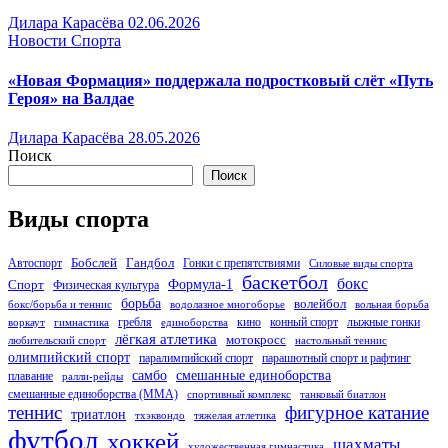
Дилара Карасёва
02.06.2026
Новости Спорта
«Новая Формация» поддержала подростковый слёт «Путь
Героя» на Валдае
Дилара Карасёва
28.05.2026
Поиск
Поиск
Виды спорта
Бобслей
Гандбол
Автоспорт
Гонки с препятствиями
Силовые виды спорта
баскетбол
бокс
Формула-1
Спорт
Физическая культура
борьба
волейбол
бокс/борьба и теннис
водолазное многоборье
вольная борьба
гребля
кино
конный спорт
лыжные гонки
воркаут
гимнастика
единоборства
лёгкая атлетика
мотокросс
любительский спорт
настольный теннис
олимпийский спорт
паралимпийский спорт
парашютный спорт и рафтинг
самбо
смешанные единоборства
плавание
ралли-рейды
смешанные единоборства (ММА)
спортивный комплекс
танковый биатлон
теннис
фигурное катание
триатлон
тхэквондо
тяжелая атлетика
футбол
хоккей
шахматы
художественная гимнастика