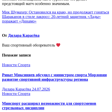
предстоящий матч особенно значимым.
Навигация
Мик Шумахер: Остановился на краю, но продолжает гоняться
Шараканов в стиле лакросс: 20-летний защитник «Лады»
по
поражает «Динамо»
записям
От
Дилара Карасёва
Ваш спортивный обозреватель
Похожие записи
Новости Спорта
Ринат Мяксиняев обсудил с министром спорта Мордовии
развитие спортивной инфраструктуры региона
Дилара Карасёва
24.07.2026
Новости Спорта
Минспорт расширил возможности для спортсменов
стрелковых дисциплин