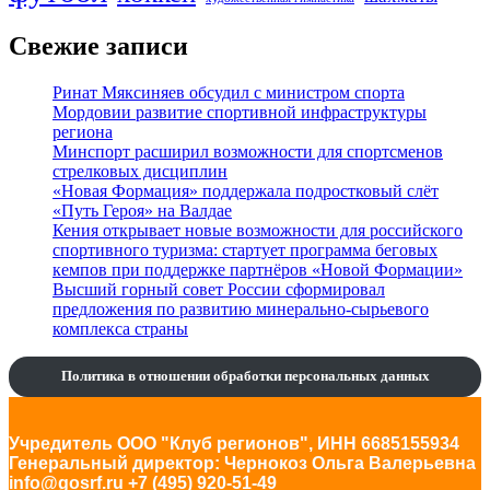
Свежие записи
Ринат Мяксиняев обсудил с министром спорта
Мордовии развитие спортивной инфраструктуры
региона
Минспорт расширил возможности для спортсменов
стрелковых дисциплин
«Новая Формация» поддержала подростковый слёт
«Путь Героя» на Валдае
Кения открывает новые возможности для российского
спортивного туризма: стартует программа беговых
кемпов при поддержке партнёров «Новой Формации»
Высший горный совет России сформировал
предложения по развитию минерально-сырьевого
комплекса страны
Политика в отношении обработки персональных данных
Учредитель ООО "Клуб регионов", ИНН 6685155934
Генеральный директор: Чернокоз Ольга Валерьевна
info@gosrf.ru +7 (495) 920-51-49