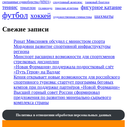
смешанные единоборства (ММА)
спортивный комплекс
танковый биатлон
теннис
фигурное катание
триатлон
тхэквондо
тяжелая атлетика
футбол
хоккей
шахматы
художественная гимнастика
Свежие записи
Ринат Мяксиняев обсудил с министром спорта
Мордовии развитие спортивной инфраструктуры
региона
Минспорт расширил возможности для спортсменов
стрелковых дисциплин
«Новая Формация» поддержала подростковый слёт
«Путь Героя» на Валдае
Кения открывает новые возможности для российского
спортивного туризма: стартует программа беговых
кемпов при поддержке партнёров «Новой Формации»
Высший горный совет России сформировал
предложения по развитию минерально-сырьевого
комплекса страны
Политика в отношении обработки персональных данных