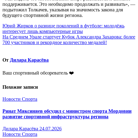
поддерживается. Это необходимо продолжать и развивать», —
подытожил Толкачев, указывая на значимость закона для
будущего спортивной жизни региона.
Навигация
Юрий Жирков о разнице поколений в футболе: молодёжь
интересует лишь компьютерные игры
по
На Среднем Урале стартует Кубок Александра Захарова: более
записям
700 участников и рекордное количество медалей!
От
Дилара Карасёва
Ваш спортивный обозреватель ❤️
Похожие записи
Новости Спорта
Ринат Мяксиняев обсудил с министром спорта Мордовии
развитие спортивной инфраструктуры региона
Дилара Карасёва
24.07.2026
Новости Спорта