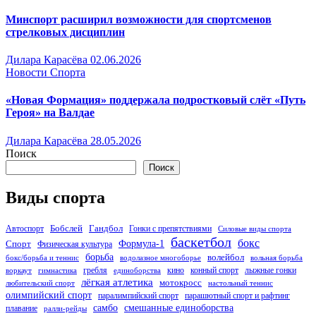
Минспорт расширил возможности для спортсменов
стрелковых дисциплин
Дилара Карасёва
02.06.2026
Новости Спорта
«Новая Формация» поддержала подростковый слёт «Путь
Героя» на Валдае
Дилара Карасёва
28.05.2026
Поиск
Поиск
Виды спорта
Бобслей
Гандбол
Автоспорт
Гонки с препятствиями
Силовые виды спорта
баскетбол
бокс
Формула-1
Спорт
Физическая культура
борьба
волейбол
бокс/борьба и теннис
водолазное многоборье
вольная борьба
гребля
кино
конный спорт
лыжные гонки
воркаут
гимнастика
единоборства
лёгкая атлетика
мотокросс
любительский спорт
настольный теннис
олимпийский спорт
паралимпийский спорт
парашютный спорт и рафтинг
самбо
смешанные единоборства
плавание
ралли-рейды