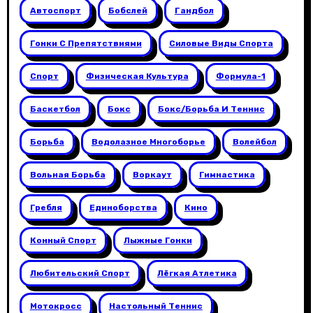
Автоспорт
Бобслей
Гандбол
Гонки С Препятствиями
Силовые Виды Спорта
Спорт
Физическая Культура
Формула-1
Баскетбол
Бокс
Бокс/борьба И Теннис
Борьба
Водолазное Многоборье
Волейбол
Вольная Борьба
Воркаут
Гимнастика
Гребля
Единоборства
Кино
Конный Спорт
Лыжные Гонки
Любительский Спорт
Лёгкая Атлетика
Мотокросс
Настольный Теннис