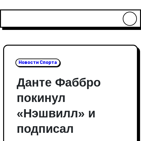
Перейти
к
содержимому
Новости Спорта
Данте Фаббро
покинул
«Нэшвилл» и
подписал