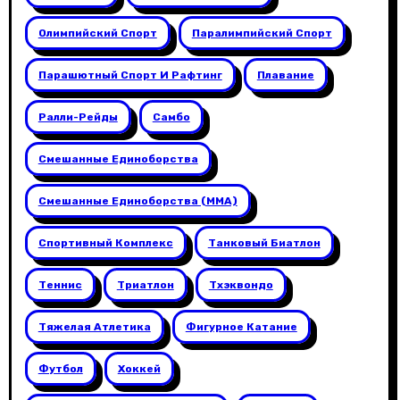
Олимпийский Спорт
Паралимпийский Спорт
Парашютный Спорт И Рафтинг
Плавание
Ралли-Рейды
Самбо
Смешанные Единоборства
Смешанные Единоборства (ММА)
Спортивный Комплекс
Танковый Биатлон
Теннис
Триатлон
Тхэквондо
Тяжелая Атлетика
Фигурное Катание
Футбол
Хоккей