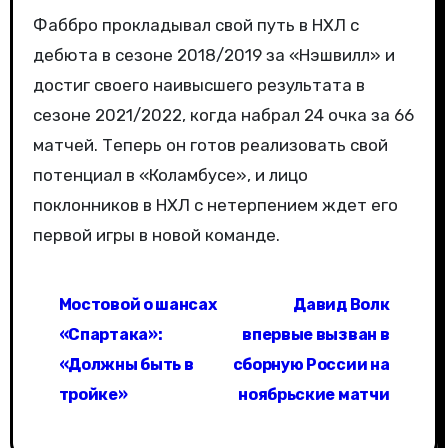
Фаббро прокладывал свой путь в НХЛ с
дебюта в сезоне 2018/2019 за «Нэшвилл» и
достиг своего наивысшего результата в
сезоне 2021/2022, когда набрал 24 очка за 66
матчей. Теперь он готов реализовать свой
потенциал в «Коламбусе», и лицо
поклонников в НХЛ с нетерпением ждет его
первой игры в новой команде.
Н
Мостовой о шансах
Давид Волк
а
«Спартака»:
впервые вызван в
в
«Должны быть в
сборную России на
тройке»
ноябрьские матчи
и
г