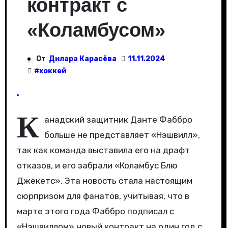
контракт с
«Коламбусом»
От
Дилара Карасёва
11.11.2024
#
хоккей
К
анадский защитник Данте Фаббро
больше не представляет «Нэшвилл»,
так как команда выставила его на драфт
отказов, и его забрали «Коламбус Блю
Джекетс». Эта новость стала настоящим
сюрпризом для фанатов, учитывая, что в
марте этого года Фаббро подписал с
«Нэшвиллом» новый контракт на один год с