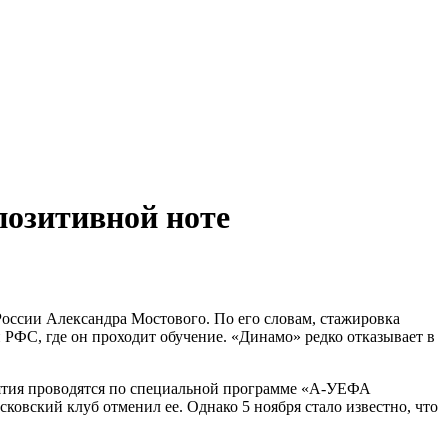
rf.ru +7 (495) 920-51-49
rf.ru +7 (495) 920-51-49
позитивной ноте
ссии Александра Мостового. По его словам, стажировка
 РФС, где он проходит обучение. «Динамо» редко отказывает в
нятия проводятся по специальной программе «А‑УЕФА
сковский клуб отменил ее. Однако 5 ноября стало известно, что