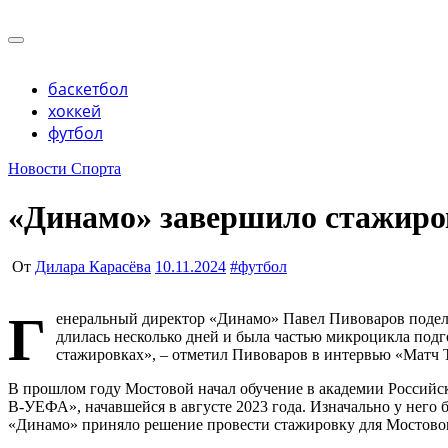
Перейти
к
Учредитель ООО "Клуб регионов", ИНН 6685155934 Гене
содержимому
Учредитель ООО "Клуб регионов", ИНН 6685155934 Гене
баскетбол
хоккей
футбол
Новости Спорта
«Динамо» завершило стажиров
От
Дилара Карасёва
10.11.2024
#
футбол
Г
енеральный директор «Динамо» Павел Пивоваров подел
длилась несколько дней и была частью микроцикла подг
стажировках», – отметил Пивоваров в интервью «Матч 
В прошлом году Мостовой начал обучение в академии Российс
В‑УЕФА», начавшейся в августе 2023 года. Изначально у него б
«Динамо» приняло решение провести стажировку для Мостово