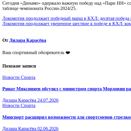
Сегодня «Динамо» одержало важную победу над «Пари НН» со сч
таблице чемпионата России-2024/25.
Навигация
Локомотив продолжает победный марш в КХЛ: десятая победа 
Локомотив продолжает уверенное шествие к победе в КХЛ: к
по
записям
От
Дилара Карасёва
Ваш спортивный обозреватель ❤️
Похожие записи
Новости Спорта
Ринат Мяксиняев обсудил с министром спорта Мордовии р
Дилара Карасёва
24.07.2026
Новости Спорта
Минспорт расширил возможности для спортсменов стрелк
Дилара Карасёва
02.06.2026