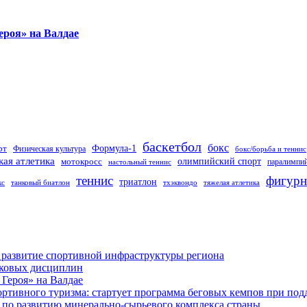
ероя» на Валдае
баскетбол
бокс
Формула-1
рт
Физическая культура
бокс/борьба и теннис
кая атлетика
олимпийский спорт
мотокросс
паралимпий
настольный теннис
теннис
фигурн
триатлон
кс
танковый биатлон
тхэквондо
тяжелая атлетика
 развитие спортивной инфраструктуры региона
лковых дисциплин
Героя» на Валдае
ортивного туризма: стартует программа беговых кемпов при п
по развитию минерально-сырьевого комплекса страны