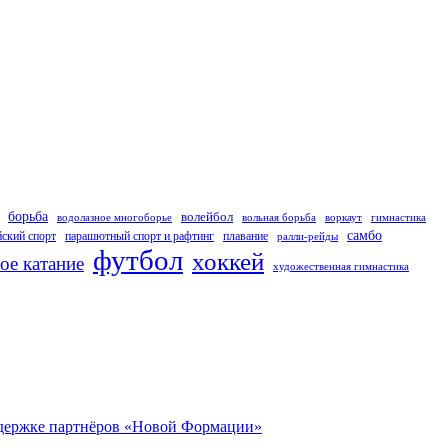
борьба
волейбол
водолазное многоборье
вольная борьба
воркаут
гимнастика
самбо
ский спорт
парашютный спорт и рафтинг
плавание
ралли-рейды
футбол
хоккей
ое катание
художественная гимнастика
оддержке партнёров «Новой Формации»