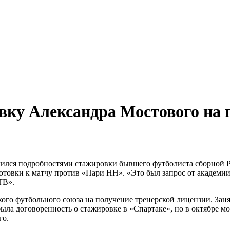
ральный директор: Чернокоз Ольга Валерьевна info@gos
ральный директор: Чернокоз Ольга Валерьевна info@gos
ку Александра Мостового на 
ился подробностями стажировки бывшего футболиста сборной Ро
отовки к матчу против «Пари НН». «Это был запрос от академии
ТВ».
кого футбольного союза на получение тренерской лицензии. За
ыла договоренность о стажировке в «Спартаке», но в октябре мо
го.