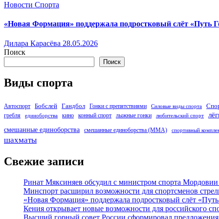
Новости Спорта
«Новая Формация» поддержала подростковый слёт «Путь Г
Дилара Карасёва
28.05.2026
Поиск
Поиск
Виды спорта
Бобслей
Гандбол
Спо
Автоспорт
Гонки с препятствиями
Силовые виды спорта
лёг
гребля
кино
конный спорт
лыжные гонки
единоборства
любительский спорт
смешанные единоборства
смешанные единоборства (ММА)
спортивный компле
шахматы
Свежие записи
Ринат Мяксиняев обсудил с министром спорта Мордовии
Минспорт расширил возможности для спортсменов стре
«Новая Формация» поддержала подростковый слёт «Путь 
Кения открывает новые возможности для российского сп
Высший горный совет России сформировал предложения 