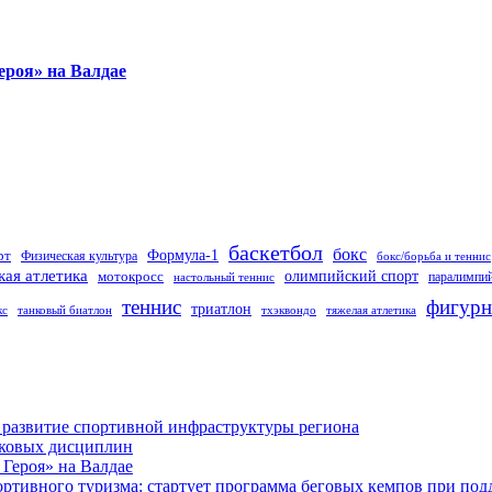
ероя» на Валдае
баскетбол
бокс
Формула-1
рт
Физическая культура
бокс/борьба и теннис
кая атлетика
олимпийский спорт
мотокросс
паралимпий
настольный теннис
теннис
фигурн
триатлон
кс
танковый биатлон
тхэквондо
тяжелая атлетика
 развитие спортивной инфраструктуры региона
лковых дисциплин
Героя» на Валдае
ортивного туризма: стартует программа беговых кемпов при п