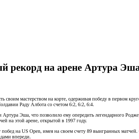
ральный директор: Чернокоз Ольга Валерьевна info@gos
ральный директор: Чернокоз Ольга Валерьевна info@gos
й рекорд на арене Артура Эш
ть своим мастерством на корте, одерживая победу в первом кр
лдавии Раду Албота со счетом 6:2, 6:2, 6:4.
и Артура Эша, что позволило ему опередить легендарного Родже
ей на этой арене, открытой в 1997 году.
у побед на US Open, имея на своем счету 89 выигранных матчей
едами впереди.