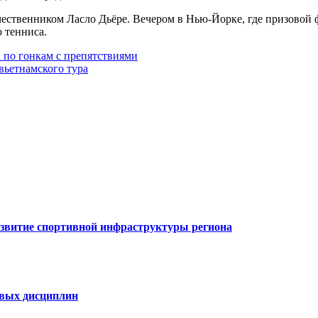
чественником Ласло Дьёре. Вечером в Нью-Йорке, где призовой 
ю тенниса.
а по гонкам с препятствиями
вьетнамского тура
азвитие спортивной инфраструктуры региона
овых дисциплин