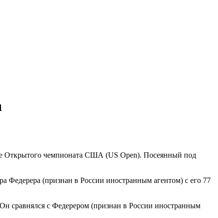
rf.ru +7 (495) 920-51-49
rf.ru +7 (495) 920-51-49
а
уге Открытого чемпионата США (US Open). Посеянный под
ра Федерера (признан в России иностранным агентом) с его 77
. Он сравнялся с Федерером (признан в России иностранным