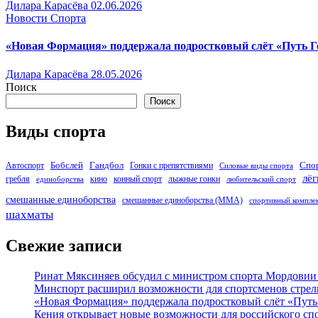
Дилара Карасёва
02.06.2026
Новости Спорта
«Новая Формация» поддержала подростковый слёт «Путь Г
Дилара Карасёва
28.05.2026
Поиск
Поиск
Виды спорта
Бобслей
Гандбол
Спо
Автоспорт
Гонки с препятствиями
Силовые виды спорта
лёг
гребля
кино
конный спорт
лыжные гонки
единоборства
любительский спорт
смешанные единоборства
смешанные единоборства (ММА)
спортивный компле
шахматы
Свежие записи
Ринат Мяксиняев обсудил с министром спорта Мордовии
Минспорт расширил возможности для спортсменов стре
«Новая Формация» поддержала подростковый слёт «Путь 
Кения открывает новые возможности для российского сп