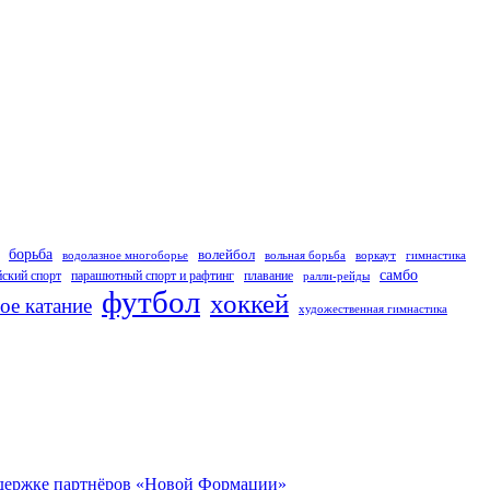
борьба
волейбол
водолазное многоборье
вольная борьба
воркаут
гимнастика
самбо
ский спорт
парашютный спорт и рафтинг
плавание
ралли-рейды
футбол
хоккей
ое катание
художественная гимнастика
оддержке партнёров «Новой Формации»