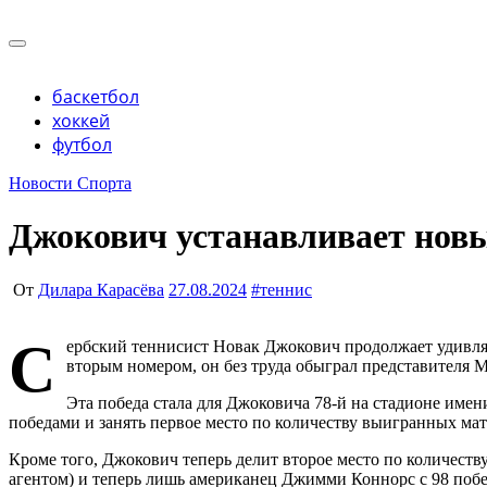
Перейти
к
Учредитель ООО "Клуб регионов", ИНН 6685155934 Гене
содержимому
Учредитель ООО "Клуб регионов", ИНН 6685155934 Гене
баскетбол
хоккей
футбол
Новости Спорта
Джокович устанавливает новы
От
Дилара Карасёва
27.08.2024
#
теннис
С
ербский теннисист Новак Джокович продолжает удивля
вторым номером, он без труда обыграл представителя Мо
Эта победа стала для Джоковича 78-й на стадионе имен
победами и занять первое место по количеству выигранных матч
Кроме того, Джокович теперь делит второе место по количеств
агентом) и теперь лишь американец Джимми Коннорс с 98 поб