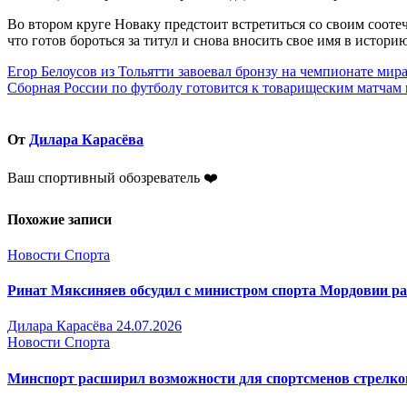
Во втором круге Новаку предстоит встретиться со своим сооте
что готов бороться за титул и снова вносить свое имя в истори
Навигация
Егор Белоусов из Тольятти завоевал бронзу на чемпионате мир
Сборная России по футболу готовится к товарищеским матчам 
по
записям
От
Дилара Карасёва
Ваш спортивный обозреватель ❤️
Похожие записи
Новости Спорта
Ринат Мяксиняев обсудил с министром спорта Мордовии р
Дилара Карасёва
24.07.2026
Новости Спорта
Минспорт расширил возможности для спортсменов стрелк