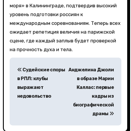
моря» в Калининграде, подтвердив высокий
уровень подготовки россиян к
международным соревнованиям. Теперь всех
ожидает репетиция величия на парижской
сцене, где каждый заплыв будет проверкой
на прочность духа и тела.
Н
Судейские споры
Анджелина Джоли
а
в РПЛ: клубы
в образе Марии
в
выражают
Каллас: первые
недовольство
кадры из
и
биографической
г
драмы
а