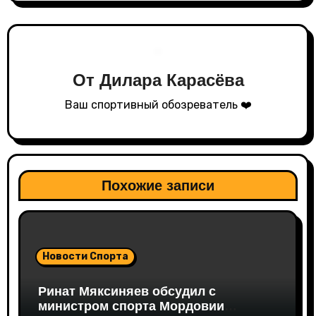
ц
и
я
От
Дилара Карасёва
п
Ваш спортивный обозреватель ❤️
о
з
а
Похожие записи
п
и
Новости Спорта
с
Ринат Мяксиняев обсудил с
я
министром спорта Мордовии