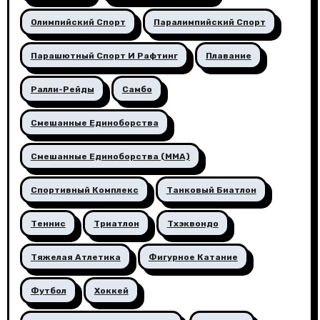
Олимпийский Спорт
Паралимпийский Спорт
Парашютный Спорт И Рафтинг
Плавание
Ралли-Рейды
Самбо
Смешанные Единоборства
Смешанные Единоборства (ММА)
Спортивный Комплекс
Танковый Биатлон
Теннис
Триатлон
Тхэквондо
Тяжелая Атлетика
Фигурное Катание
Футбол
Хоккей