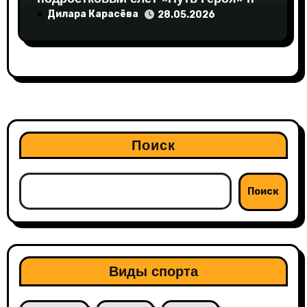
Валдае
Дилара Карасёва
28.05.2026
Поиск
Поиск
Виды спорта