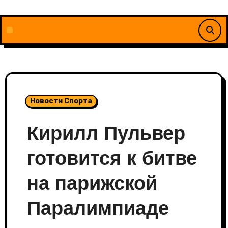
Перейти
к
содержимому
Новости Спорта
Кирилл Пульвер
готовится к битве
на парижской
Паралимпиаде