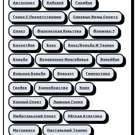
Автоспорт
Бобслей
Гандбол
Гонки С Препятствиями
Силовые Виды Спорта
Спорт
Физическая Культура
Формула-1
Баскетбол
Бокс
Бокс/борьба И Теннис
Борьба
Водолазное Многоборье
Волейбол
Вольная Борьба
Воркаут
Гимнастика
Гребля
Единоборства
Кино
Конный Спорт
Лыжные Гонки
Любительский Спорт
Лёгкая Атлетика
Мотокросс
Настольный Теннис