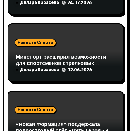
развитие спортивной
м
Дилара Карасёва
24.07.2026
инфраструктуры региона
Новости Спорта
Минспорт расширил возможности
для спортсменов стрелковых
дисциплин
Дилара Карасёва
02.06.2026
Новости Спорта
«Новая Формация» поддержала
подростковый слёт «Путь Героя» на