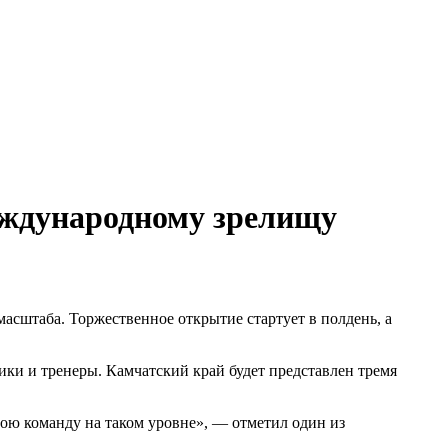
rf.ru +7 (495) 920-51-49
rf.ru +7 (495) 920-51-49
еждународному зрелищу
асштаба. Торжественное открытие стартует в полдень, а
ки и тренеры. Камчатский край будет представлен тремя
вою команду на таком уровне», — отметил один из