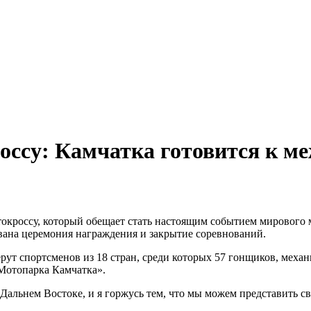
ральный директор: Чернокоз Ольга Валерьевна info@gos
ральный директор: Чернокоз Ольга Валерьевна info@gos
оссу: Камчатка готовится к м
токроссу, который обещает стать настоящим событием мирового м
ована церемония награждения и закрытие соревнований.
т спортсменов из 18 стран, среди которых 57 гонщиков, механи
«Мотопарка Камчатка».
Дальнем Востоке, и я горжусь тем, что мы можем представить с