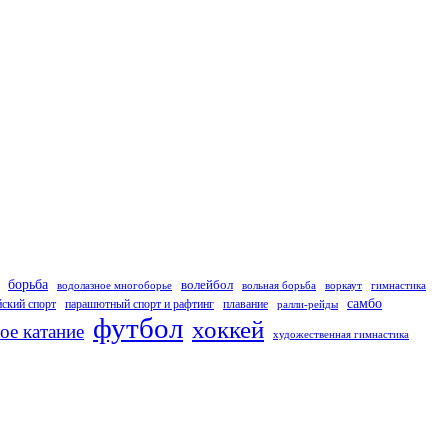
борьба
волейбол
водолазное многоборье
вольная борьба
воркаут
гимнастика
самбо
ский спорт
парашютный спорт и рафтинг
плавание
ралли-рейды
футбол
хоккей
ое катание
художественная гимнастика