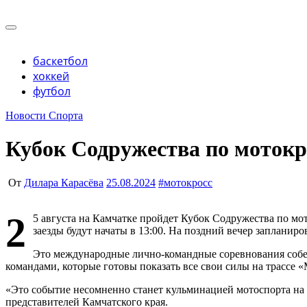
Перейти
к
Учредитель ООО "Клуб регионов", ИНН 6685155934 Гене
содержимому
Учредитель ООО "Клуб регионов", ИНН 6685155934 Гене
баскетбол
хоккей
футбол
Новости Спорта
Кубок Содружества по мотокр
От
Дилара Карасёва
25.08.2024
#
мотокросс
2
5 августа на Камчатке пройдет Кубок Содружества по мо
заезды будут начаты в 13:00. На поздний вечер запланир
Это международные лично-командные соревнования соберу
командами, которые готовы показать все свои силы на трассе 
«Это событие несомненно станет кульминацией мотоспорта на 
представителей Камчатского края.