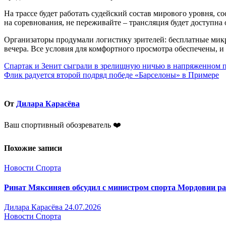
На трассе будет работать судейский состав мирового уровня, 
на соревнования, не переживайте – трансляция будет доступна
Организаторы продумали логистику зрителей: бесплатные микро
вечера. Все условия для комфортного просмотра обеспечены, и
Навигация
Спартак и Зенит сыграли в зрелищную ничью в напряженном 
Флик радуется второй подряд победе «Барселоны» в Примере
по
записям
От
Дилара Карасёва
Ваш спортивный обозреватель ❤️
Похожие записи
Новости Спорта
Ринат Мяксиняев обсудил с министром спорта Мордовии р
Дилара Карасёва
24.07.2026
Новости Спорта