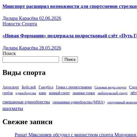
Минспорт расширил возможности для спортсменов стрелк
Дилара Карасёва
02.06.2026
Новости Спорта
«Новая Формация» поддержала подростковый слёт «Путь Г
Дилара Карасёва
28.05.2026
Поиск
Поиск
Виды спорта
Бобслей
Гандбол
Спо
Автоспорт
Гонки с препятствиями
Силовые виды спорта
лёг
гребля
кино
конный спорт
лыжные гонки
единоборства
любительский спорт
смешанные единоборства
смешанные единоборства (ММА)
спортивный компле
шахматы
Свежие записи
Ринат Мяксиняев обсудил с министром спорта Мордовии