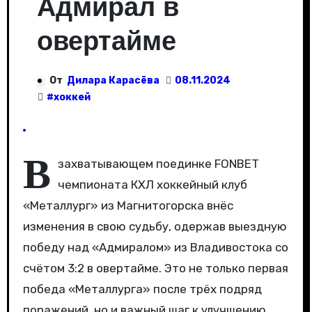
Адмирал в
овертайме
От
Дилара Карасёва
08.11.2024
#
хоккей
В
захватывающем поединке FONBET
чемпионата КХЛ хоккейный клуб
«Металлург» из Магнитогорска внёс
изменения в свою судьбу, одержав выездную
победу над «Адмиралом» из Владивостока со
счётом 3:2 в овертайме. Это не только первая
победа «Металлурга» после трёх подряд
поражений, но и важный шаг к улучшению