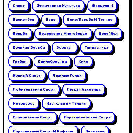
Спорт
Физическая Культура
Формула-1
Баскетбол
Бокс
Бокс/борьба И Теннис
Борьба
Водолазное Многоборье
Волейбол
Вольная Борьба
Воркаут
Гимнастика
Гребля
Единоборства
Кино
Конный Спорт
Лыжные Гонки
Любительский Спорт
Лёгкая Атлетика
Мотокросс
Настольный Теннис
Олимпийский Спорт
Паралимпийский Спорт
Парашютный Спорт И Рафтинг
Плавание