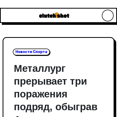
Перейти
к
содержимому
Новости Спорта
Металлург
прерывает три
поражения
подряд, обыграв