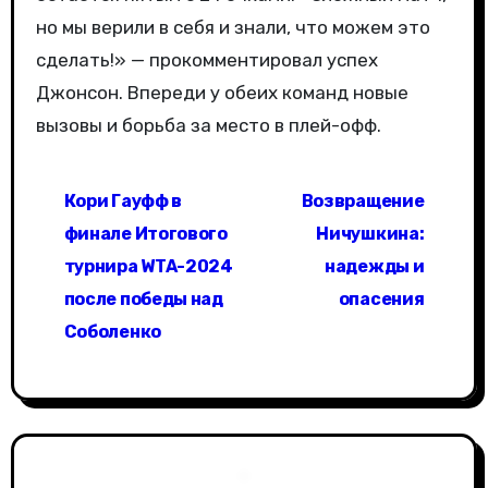
но мы верили в себя и знали, что можем это
сделать!» — прокомментировал успех
Джонсон. Впереди у обеих команд новые
вызовы и борьба за место в плей-офф.
Н
Кори Гауфф в
Возвращение
а
финале Итогового
Ничушкина:
в
турнира WTA-2024
надежды и
после победы над
опасения
и
Соболенко
г
а
ц