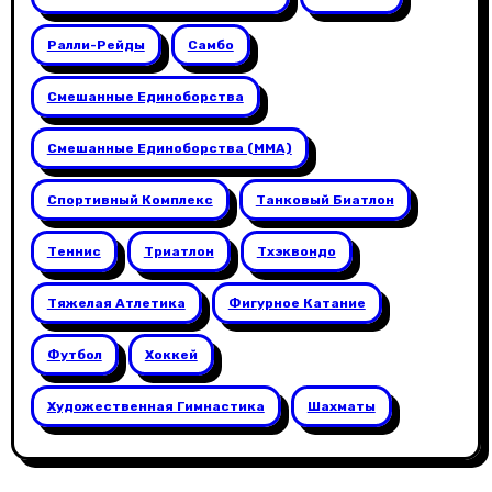
Ралли-Рейды
Самбо
Смешанные Единоборства
Смешанные Единоборства (ММА)
Спортивный Комплекс
Танковый Биатлон
Теннис
Триатлон
Тхэквондо
Тяжелая Атлетика
Фигурное Катание
Футбол
Хоккей
Художественная Гимнастика
Шахматы