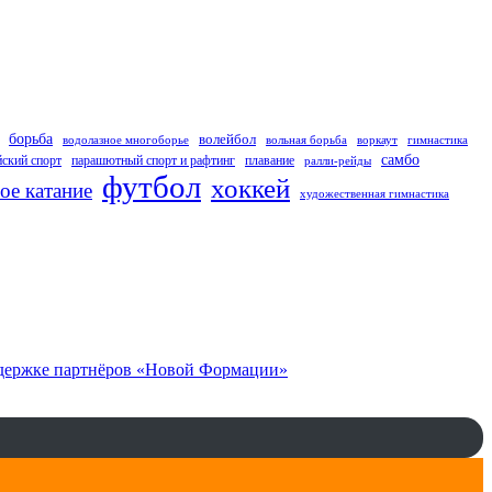
борьба
волейбол
водолазное многоборье
вольная борьба
воркаут
гимнастика
самбо
ский спорт
парашютный спорт и рафтинг
плавание
ралли-рейды
футбол
хоккей
ое катание
художественная гимнастика
оддержке партнёров «Новой Формации»