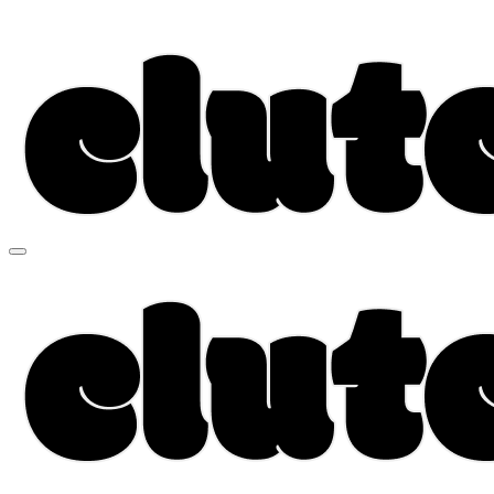
Перейти
к
содержимому
Учредитель ООО "Клуб регионов", ИНН 6685155934 Гене