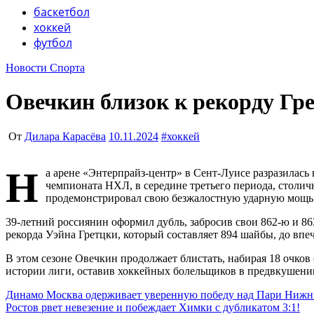
Учредитель ООО "Клуб регионов", ИНН 6685155934 Гене
баскетбол
хоккей
футбол
Новости Спорта
Овечкин близок к рекорду Гре
От
Дилара Карасёва
10.11.2024
#
хоккей
Н
а арене «Энтерпрайз-центр» в Сент-Луисе разразилась
чемпионата НХЛ, в середине третьего периода, столич
продемонстрировал свою безжалостную ударную мощь
39-летний россиянин оформил дубль, забросив свои 862-ю и 8
рекорда Уэйна Гретцки, который составляет 894 шайбы, до вп
В этом сезоне Овечкин продолжает блистать, набирая 18 очков 
истории лиги, оставив хоккейных болельщиков в предвкушени
Навигация
Динамо Москва одерживает уверенную победу над Пари Нижн
Ростов рвет невезение и побеждает Химки с дубликатом 3:1!