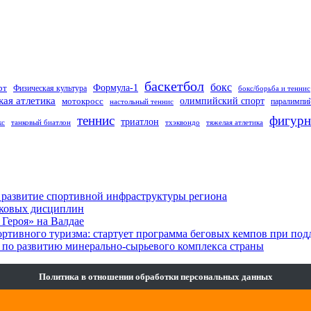
баскетбол
бокс
Формула-1
рт
Физическая культура
бокс/борьба и теннис
кая атлетика
олимпийский спорт
мотокросс
паралимпий
настольный теннис
теннис
фигурн
триатлон
кс
танковый биатлон
тхэквондо
тяжелая атлетика
 развитие спортивной инфраструктуры региона
лковых дисциплин
Героя» на Валдае
ортивного туризма: стартует программа беговых кемпов при п
по развитию минерально-сырьевого комплекса страны
Политика в отношении обработки персональных данных