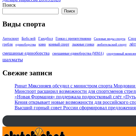
Поиск
Поиск
Виды спорта
Бобслей
Гандбол
Спо
Автоспорт
Гонки с препятствиями
Силовые виды спорта
лёг
гребля
кино
конный спорт
лыжные гонки
единоборства
любительский спорт
смешанные единоборства
смешанные единоборства (ММА)
спортивный компле
шахматы
Свежие записи
Ринат Мяксиняев обсудил с министром спорта Мордовии
Минспорт расширил возможности для спортсменов стре
«Новая Формация» поддержала подростковый слёт «Путь 
Кения открывает новые возможности для российского сп
Высший горный совет России сформировал предложения 