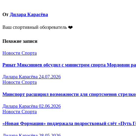
по
записям
От
Дилара Карасёва
Ваш спортивный обозреватель ❤️
Похожие записи
Новости Спорта
Ринат Мяксиняев обсудил с министром спорта Мордовии р
Дилара Карасёва
24.07.2026
Новости Спорта
Минспорт расширил возможности для спортсменов стрелк
Дилара Карасёва
02.06.2026
Новости Спорта
«Новая Формация» поддержала подростковый слёт «Путь Г
Дилара Карасёва
28.05.2026