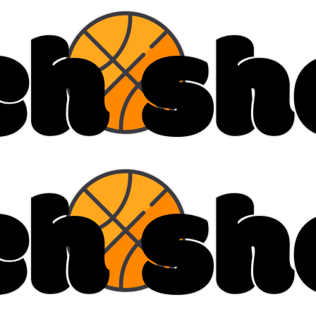
ральный директор: Чернокоз Ольга Валерьевна info@gos