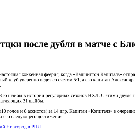
ральный директор: Чернокоз Ольга Валерьевна info@gos
тцки после дубля в матче с Бл
 настоящая хоккейная феерия, когда «Вашингтон Кэпиталз» отпра
ный клуб уверенно ведет со счетом 5:1, а его капитан Александ
.
63-ю шайбы в истории регулярных сезонов НХЛ. С этими двумя г
ечатляющих 31 шайбы.
(10 голов и 8 ассистов) за 14 игр. Капитан «Кэпиталз» в очеред
и его следующего достижения.
ий Новгород в РПЛ