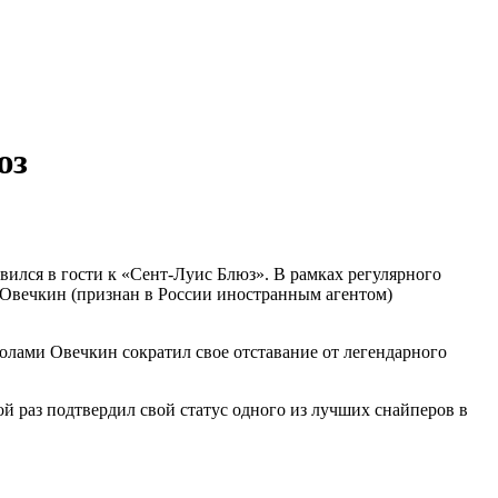
rf.ru +7 (495) 920-51-49
юз
вился в гости к «Сент-Луис Блюз». В рамках регулярного
р Овечкин (признан в России иностранным агентом)
олами Овечкин сократил свое отставание от легендарного
ной раз подтвердил свой статус одного из лучших снайперов в