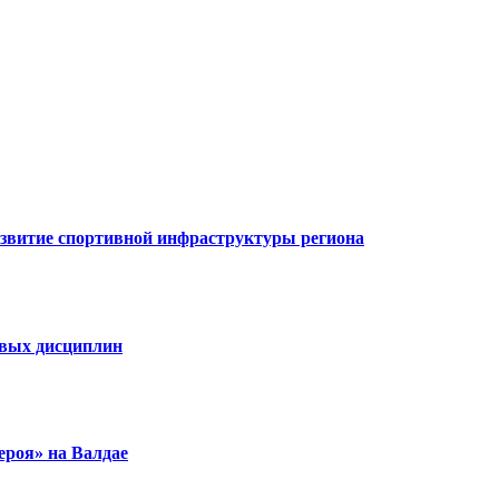
азвитие спортивной инфраструктуры региона
овых дисциплин
ероя» на Валдае