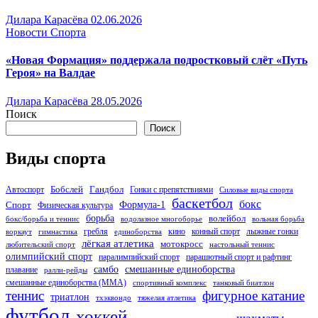
Дилара Карасёва
02.06.2026
Новости Спорта
«Новая Формация» поддержала подростковый слёт «Путь
Героя» на Валдае
Дилара Карасёва
28.05.2026
Поиск
Поиск
Виды спорта
Бобслей
Гандбол
Автоспорт
Гонки с препятствиями
Силовые виды спорта
баскетбол
бокс
Формула-1
Спорт
Физическая культура
борьба
волейбол
бокс/борьба и теннис
водолазное многоборье
вольная борьба
гребля
кино
конный спорт
лыжные гонки
воркаут
гимнастика
единоборства
лёгкая атлетика
мотокросс
любительский спорт
настольный теннис
олимпийский спорт
паралимпийский спорт
парашютный спорт и рафтинг
самбо
смешанные единоборства
плавание
ралли-рейды
смешанные единоборства (ММА)
спортивный комплекс
танковый биатлон
теннис
фигурное катание
триатлон
тхэквондо
тяжелая атлетика
футбол
хоккей