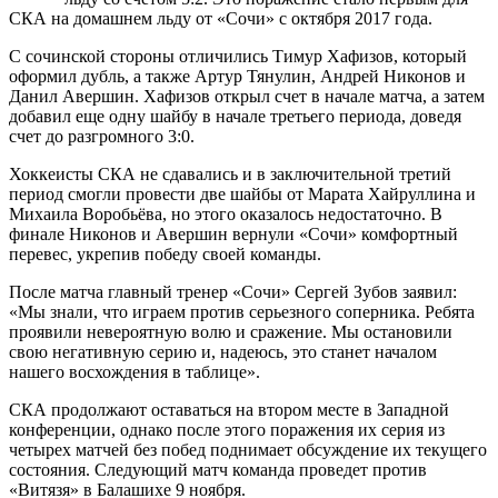
СКА на домашнем льду от «Сочи» с октября 2017 года.
С сочинской стороны отличились Тимур Хафизов, который
оформил дубль, а также Артур Тянулин, Андрей Никонов и
Данил Авершин. Хафизов открыл счет в начале матча, а затем
добавил еще одну шайбу в начале третьего периода, доведя
счет до разгромного 3:0.
Хоккеисты СКА не сдавались и в заключительной третий
период смогли провести две шайбы от Марата Хайруллина и
Михаила Воробьёва, но этого оказалось недостаточно. В
финале Никонов и Авершин вернули «Сочи» комфортный
перевес, укрепив победу своей команды.
После матча главный тренер «Сочи» Сергей Зубов заявил:
«Мы знали, что играем против серьезного соперника. Ребята
проявили невероятную волю и сражение. Мы остановили
свою негативную серию и, надеюсь, это станет началом
нашего восхождения в таблице».
СКА продолжают оставаться на втором месте в Западной
конференции, однако после этого поражения их серия из
четырех матчей без побед поднимает обсуждение их текущего
состояния. Следующий матч команда проведет против
«Витязя» в Балашихе 9 ноября.