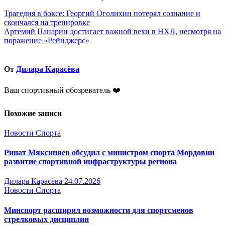
Навигация
Трагедия в боксе: Георгий Оголихин потерял сознание и
скончался на тренировке
по
Артемий Панарин достигает важной вехи в НХЛ, несмотря на
записям
поражение «Рейнджерс»
От
Дилара Карасёва
Ваш спортивный обозреватель ❤️
Похожие записи
Новости Спорта
Ринат Мяксиняев обсудил с министром спорта Мордовии
развитие спортивной инфраструктуры региона
Дилара Карасёва
24.07.2026
Новости Спорта
Минспорт расширил возможности для спортсменов
стрелковых дисциплин