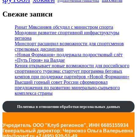
шахматы
художественная гимнастика
Свежие записи
Ринат Мяксиняев обсудил с министром спорта
Мордовии развитие спортивной инфраструктуры
региона
Минспорт расширил возможности для спортсменов
стрелковых дисциплин
«Новая Формация» поддержала подростковый слёт
«Путь Героя» на Валдае
Кения открывает новые возможности для российского
спортивного туризма: стартует программа беговых
кемпов при поддержке партнёров «Новой Формации»
Высший горный совет России сформировал
предложения по развитию минерально-сырьевого
комплекса страны
Политика в отношении обработки персональных данных
Учредитель ООО "Клуб регионов", ИНН 6685155934
Генеральный директор: Чернокоз Ольга Валерьевна
info@gosrf.ru +7 (495) 920-51-49