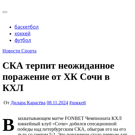
Перейти
к
Учредитель ООО "Клуб регионов", ИНН 6685155934
содержимому
Генеральный директор: Чернокоз Ольга Валерьевна
info@gosrf.ru +7 (495) 920-51-49
Учредитель ООО "Клуб регионов", ИНН 6685155934
баскетбол
Генеральный директор: Чернокоз Ольга Валерьевна
хоккей
info@gosrf.ru +7 (495) 920-51-49
футбол
Новости Спорта
СКА терпит неожиданное
поражение от ХК Сочи в
КХЛ
От
Дилара Карасёва
08.11.2024
#
хоккей
В
захватывающем матче FONBET Чемпионата КХЛ
хоккейный клуб «Сочи» добился сенсационной
победы над петербургским СКА, обыграв его на его
льду со счетом 5:2. Это поражение стало первым для