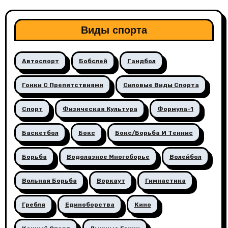
Виды спорта
Автоспорт
Бобслей
Гандбол
Гонки С Препятствиями
Силовые Виды Спорта
Спорт
Физическая Культура
Формула-1
Баскетбол
Бокс
Бокс/борьба И Теннис
Борьба
Водолазное Многоборье
Волейбол
Вольная Борьба
Воркаут
Гимнастика
Гребля
Единоборства
Кино