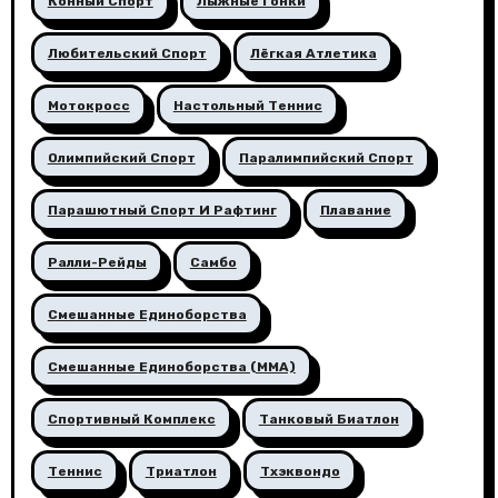
Конный Спорт
Лыжные Гонки
Любительский Спорт
Лёгкая Атлетика
Мотокросс
Настольный Теннис
Олимпийский Спорт
Паралимпийский Спорт
Парашютный Спорт И Рафтинг
Плавание
Ралли-Рейды
Самбо
Смешанные Единоборства
Смешанные Единоборства (ММА)
Спортивный Комплекс
Танковый Биатлон
Теннис
Триатлон
Тхэквондо