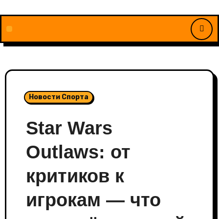
Перейти
к
содержимому
Новости Спорта
Star Wars
Outlaws: от
критиков к
игрокам — что