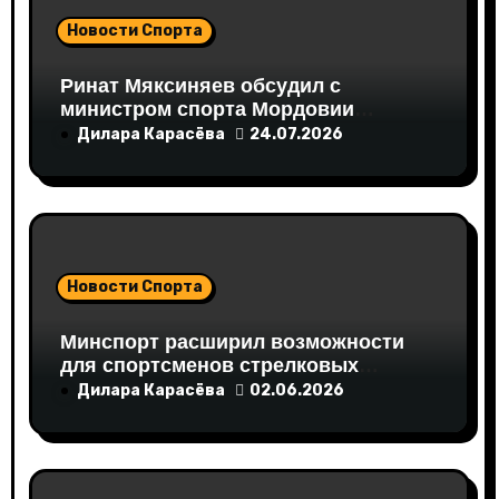
я
Новости Спорта
м
Ринат Мяксиняев обсудил с
министром спорта Мордовии
развитие спортивной
Дилара Карасёва
24.07.2026
инфраструктуры региона
Новости Спорта
Минспорт расширил возможности
для спортсменов стрелковых
дисциплин
Дилара Карасёва
02.06.2026