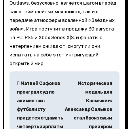
Outlaws, безусловно, является шагом вперёд
как в геймплейных механиках, так и в
передаче атмосферы вселенной «Звёздных
войн». Игра поступит в продажу 30 августа
на PC, PS5 и Xbox Series X|S, и фанаты с
нетерпением ожидают, смогут ли они
испытать на себе этот интригующий
открытый мир.
Н
Матвей Сафонов
Историческая
а
проиграл суд по
медаль для
в
алиментам:
Калмыкии:
футболисту
Александр Салынов
и
придется отдавать
стал бронзовым
г
четверть зарплаты
призером