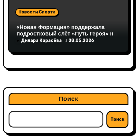
Новости Спорта
«Новая Формация» поддержала
подростковый слёт «Путь Героя» на
Валдае
Дилара Карасёва
28.05.2026
Поиск
Поиск