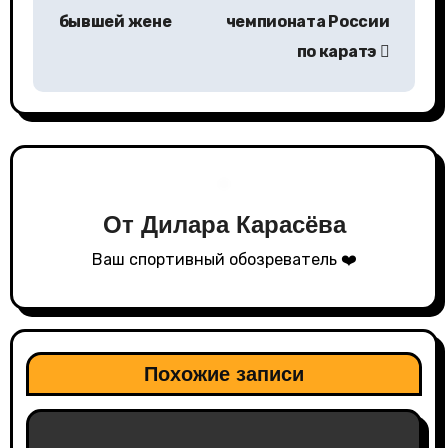
а
бывшей жене
чемпионата России
по каратэ
ц
и
я
п
От
Дилара Карасёва
о
Ваш спортивный обозреватель ❤️
з
а
п
Похожие записи
и
с