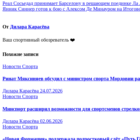
Навигация
Реал Сосьедад принимает Барселону в решающем поединке Ла
Янник Синнер готов к бою с Алексом Де Минауром на Итогов
по
записям
От
Дилара Карасёва
Ваш спортивный обозреватель ❤️
Похожие записи
Новости Спорта
Ринат Мяксиняев обсудил с министром спорта Мордовии р
Дилара Карасёва
24.07.2026
Новости Спорта
Минспорт расширил возможности для спортсменов стрелк
Дилара Карасёва
02.06.2026
Новости Спорта
«Новая Формация» поддержала подростковый слёт «Путь Г