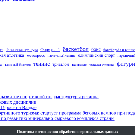
баскетбол
бокс
Формула-1
рт
Физическая культура
бокс/борьба и теннис
кая атлетика
олимпийский спорт
мотокросс
паралимпий
настольный теннис
теннис
фигурн
триатлон
кс
танковый биатлон
тхэквондо
тяжелая атлетика
 развитие спортивной инфраструктуры региона
лковых дисциплин
Героя» на Валдае
ортивного туризма: стартует программа беговых кемпов при п
по развитию минерально-сырьевого комплекса страны
Политика в отношении обработки персональных данных