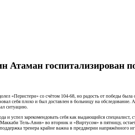
ральный директор: Чернокоз Ольга Валерьевна info@gos
ральный директор: Чернокоз Ольга Валерьевна info@gos
н Атаман госпитализирован по
лел «Перистери» со счётом 104-68, но радость от победы была 
овал себя плохо и был доставлен в больницу на обследование. А
вал ситуацию.
 года и успел зарекомендовать себя как выдающийся специалист, 
 «Маккаби Тель-Авив» во вторник и «Виртусом» в пятницу, остае
ь поддержка тренера крайне важна в преддверии напряжённого иг