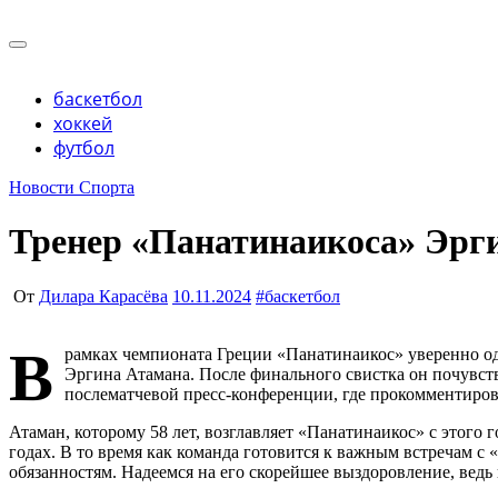
Перейти
к
Учредитель ООО "Клуб регионов", ИНН 6685155934 Гене
содержимому
Учредитель ООО "Клуб регионов", ИНН 6685155934 Гене
баскетбол
хоккей
футбол
Новости Спорта
Тренер «Панатинаикоса» Эрги
От
Дилара Карасёва
10.11.2024
#
баскетбол
В
рамках чемпионата Греции «Панатинаикос» уверенно одо
Эргина Атамана. После финального свистка он почувств
послематчевой пресс-конференции, где прокомментиро
Атаман, которому 58 лет, возглавляет «Панатинаикос» с этого
годах. В то время как команда готовится к важным встречам с
обязанностям. Надеемся на его скорейшее выздоровление, вед