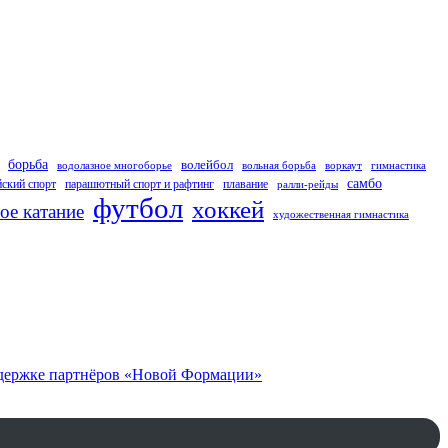
борьба
волейбол
водолазное многоборье
вольная борьба
воркаут
гимнастика
самбо
ский спорт
парашютный спорт и рафтинг
плавание
ралли-рейды
футбол
хоккей
ое катание
художественная гимнастика
оддержке партнёров «Новой Формации»