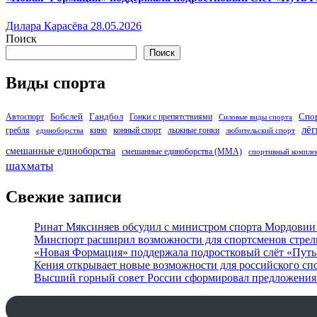
Дилара Карасёва
28.05.2026
Поиск
Поиск
Виды спорта
Бобслей
Гандбол
Спо
Автоспорт
Гонки с препятствиями
Силовые виды спорта
лёг
гребля
кино
конный спорт
лыжные гонки
единоборства
любительский спорт
смешанные единоборства
смешанные единоборства (ММА)
спортивный компле
шахматы
Свежие записи
Ринат Мяксиняев обсудил с министром спорта Мордовии
Минспорт расширил возможности для спортсменов стре
«Новая Формация» поддержала подростковый слёт «Путь 
Кения открывает новые возможности для российского сп
Высший горный совет России сформировал предложения 