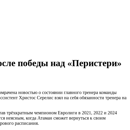
rf.ru +7 (495) 920-51-49
rf.ru +7 (495) 920-51-49
сле победы над «Перистери»
омрачена новостью о состоянии главного тренера команды
ссистент Христос Серелис взял на себя обязанности тренера на
став трёхкратным чемпионом Евролиги в 2021, 2022 и 2024
тся неясным, когда Атаман сможет вернуться к своим
рового расписания.