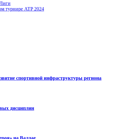
 Лиги
ом турнире ATP 2024
азвитие спортивной инфраструктуры региона
овых дисциплин
ероя» на Валдае