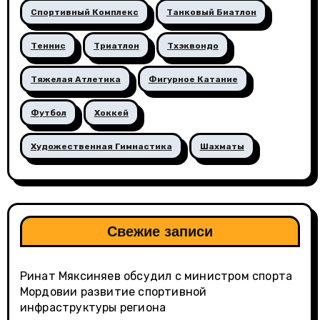
Спортивный Комплекс
Танковый Биатлон
Теннис
Триатлон
Тхэквондо
Тяжелая Атлетика
Фигурное Катание
Футбол
Хоккей
Художественная Гимнастика
Шахматы
Свежие записи
Ринат Мяксиняев обсудил с министром спорта
Мордовии развитие спортивной
инфраструктуры региона