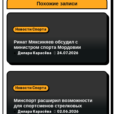
а
Похожие записи
п
и
Новости Спорта
с
Ринат Мяксиняев обсудил с
я
министром спорта Мордовии
развитие спортивной
м
Дилара Карасёва
24.07.2026
инфраструктуры региона
Новости Спорта
Минспорт расширил возможности
для спортсменов стрелковых
дисциплин
Дилара Карасёва
02.06.2026