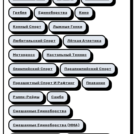
Гребля
Единоборства
Кино
Конный Спорт
Лыжные Гонки
Любительский Спорт
Лёгкая Атлетика
Мотокросс
Настольный Теннис
Олимпийский Спорт
Паралимпийский Спорт
Парашютный Спорт И Рафтинг
Плавание
Ралли-Рейды
Самбо
Смешанные Единоборства
Смешанные Единоборства (ММА)