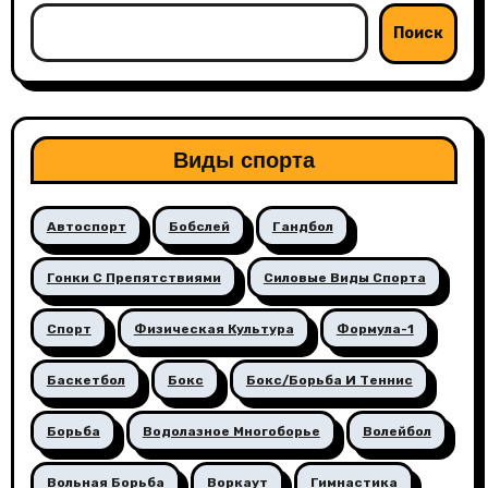
Поиск
Виды спорта
Автоспорт
Бобслей
Гандбол
Гонки С Препятствиями
Силовые Виды Спорта
Спорт
Физическая Культура
Формула-1
Баскетбол
Бокс
Бокс/борьба И Теннис
Борьба
Водолазное Многоборье
Волейбол
Вольная Борьба
Воркаут
Гимнастика