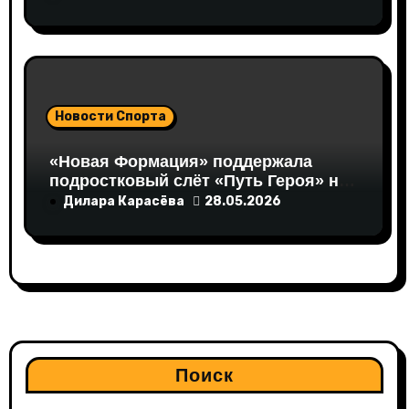
Новости Спорта
«Новая Формация» поддержала
подростковый слёт «Путь Героя» на
Валдае
Дилара Карасёва
28.05.2026
Поиск