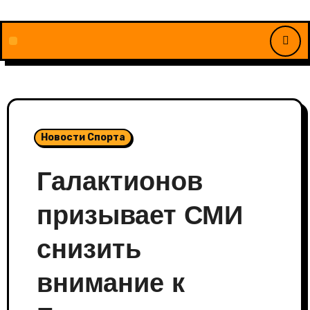
Перейти
к
содержимому
Новости Спорта
Галактионов
призывает СМИ
снизить
внимание к