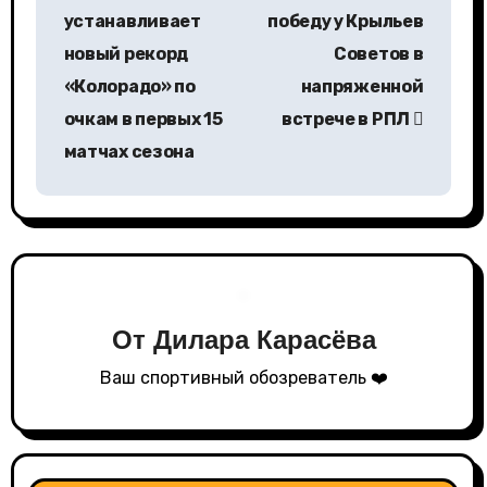
а
устанавливает
победу у Крыльев
в
новый рекорд
Советов в
«Колорадо» по
напряженной
и
очкам в первых 15
встрече в РПЛ
г
матчах сезона
а
ц
и
я
От
Дилара Карасёва
п
Ваш спортивный обозреватель ❤️
о
з