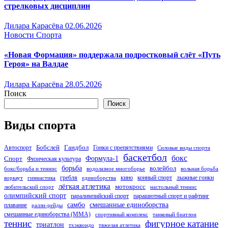
стрелковых дисциплин
Дилара Карасёва
02.06.2026
Новости Спорта
«Новая Формация» поддержала подростковый слёт «Путь
Героя» на Валдае
Дилара Карасёва
28.05.2026
Поиск
Поиск
Виды спорта
Бобслей
Гандбол
Автоспорт
Гонки с препятствиями
Силовые виды спорта
баскетбол
бокс
Формула-1
Спорт
Физическая культура
борьба
волейбол
бокс/борьба и теннис
водолазное многоборье
вольная борьба
гребля
кино
конный спорт
лыжные гонки
воркаут
гимнастика
единоборства
лёгкая атлетика
мотокросс
любительский спорт
настольный теннис
олимпийский спорт
паралимпийский спорт
парашютный спорт и рафтинг
самбо
смешанные единоборства
плавание
ралли-рейды
смешанные единоборства (ММА)
спортивный комплекс
танковый биатлон
теннис
фигурное катание
триатлон
тхэквондо
тяжелая атлетика