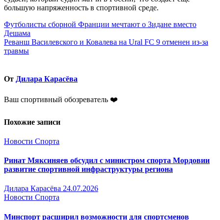
большую напряженность в спортивной среде.
Навигация
Футболисты сборной Франции мечтают о Зидане вместо
Дешама
по
Реванш Василевского и Ковалева на Ural FC 9 отменен из-за
записям
травмы
От
Дилара Карасёва
Ваш спортивный обозреватель ❤️
Похожие записи
Новости Спорта
Ринат Мяксиняев обсудил с министром спорта Мордовии
развитие спортивной инфраструктуры региона
Дилара Карасёва
24.07.2026
Новости Спорта
Минспорт расширил возможности для спортсменов