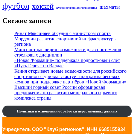
футбол
хоккей
шахматы
художественная гимнастика
Свежие записи
Ринат Мяксиняев обсудил с министром спорта
Мордовии развитие спортивной инфраструктуры
региона
Минспорт расширил возможности для спортсменов
стрелковых дисциплин
«Новая Формация» поддержала подростковый слёт
«Путь Героя» на Валдае
Кения открывает новые возможности для российского
спортивного туризма: стартует программа беговых
кемпов при поддержке партнёров «Новой Формации»
Высший горный совет России сформировал
предложения по развитию минерально-сырьевого
комплекса страны
Политика в отношении обработки персональных данных
Учредитель ООО "Клуб регионов", ИНН 6685155934