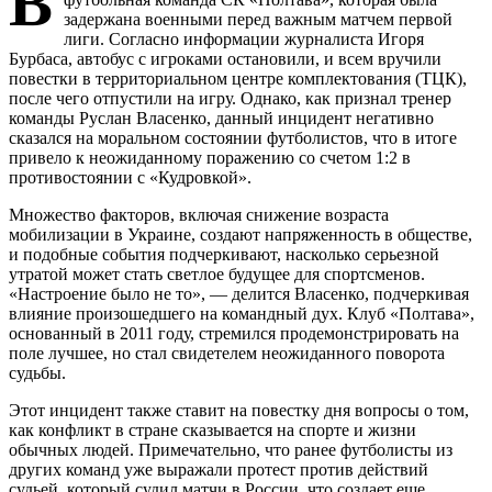
В
задержана военными перед важным матчем первой
лиги. Согласно информации журналиста Игоря
Бурбаса, автобус с игроками остановили, и всем вручили
повестки в территориальном центре комплектования (ТЦК),
после чего отпустили на игру. Однако, как признал тренер
команды Руслан Власенко, данный инцидент негативно
сказался на моральном состоянии футболистов, что в итоге
привело к неожиданному поражению со счетом 1:2 в
противостоянии с «Кудровкой».
Множество факторов, включая снижение возраста
мобилизации в Украине, создают напряженность в обществе,
и подобные события подчеркивают, насколько серьезной
утратой может стать светлое будущее для спортсменов.
«Настроение было не то», — делится Власенко, подчеркивая
влияние произошедшего на командный дух. Клуб «Полтава»,
основанный в 2011 году, стремился продемонстрировать на
поле лучшее, но стал свидетелем неожиданного поворота
судьбы.
Этот инцидент также ставит на повестку дня вопросы о том,
как конфликт в стране сказывается на спорте и жизни
обычных людей. Примечательно, что ранее футболисты из
других команд уже выражали протест против действий
судьей, который судил матчи в России, что создает еще