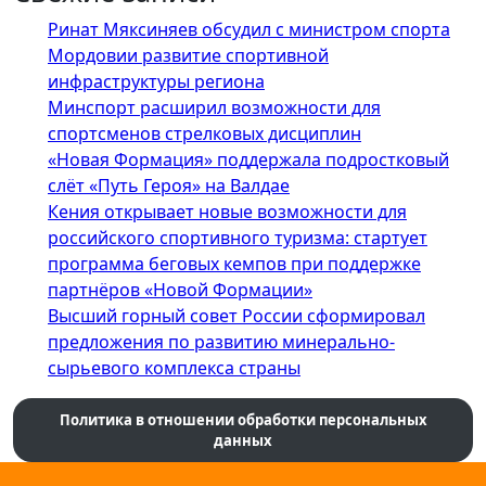
Ринат Мяксиняев обсудил с министром спорта
Мордовии развитие спортивной
инфраструктуры региона
Минспорт расширил возможности для
спортсменов стрелковых дисциплин
«Новая Формация» поддержала подростковый
слёт «Путь Героя» на Валдае
Кения открывает новые возможности для
российского спортивного туризма: стартует
программа беговых кемпов при поддержке
партнёров «Новой Формации»
Высший горный совет России сформировал
предложения по развитию минерально-
сырьевого комплекса страны
Политика в отношении обработки персональных
данных