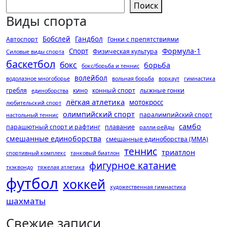
Поиск
Виды спорта
Бобслей
Гандбол
Автоспорт
Гонки с препятствиями
Формула-1
Спорт
Физическая культура
Силовые виды спорта
баскетбол
бокс
борьба
бокс/борьба и теннис
волейбол
водолазное многоборье
вольная борьба
воркаут
гимнастика
гребля
кино
конный спорт
лыжные гонки
единоборства
лёгкая атлетика
мотокросс
любительский спорт
олимпийский спорт
паралимпийский спорт
настольный теннис
самбо
парашютный спорт и рафтинг
плавание
ралли-рейды
смешанные единоборства
смешанные единоборства (ММА)
теннис
триатлон
спортивный комплекс
танковый биатлон
фигурное катание
тхэквондо
тяжелая атлетика
футбол
хоккей
художественная гимнастика
шахматы
Свежие записи